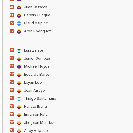
Juan Cazares
26
Darwin Guagua
55
Claudio Spinelli
77
Aron Rodriguez
17
Luis Zarate
2
Junior Sornoza
10
Michael Hoyos
11
Eduardo Bores
12
Layan Loor
19
Jean Arroyo
21
Thiago Santamaria
23
Renato Ibarra
30
Emerson Pata
31
Jhegson Mendez
32
Andy Velasco
33