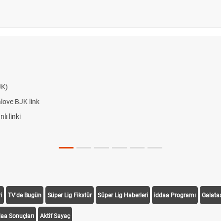
JK)
alove BJK link
ı linki
i
TV'de Bugün
Süper Lig Fikstür
Süper Lig Haberleri
iddaa Programı
Galata
daa Sonuçları
Aktif Sayaç