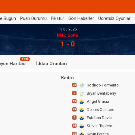
de Bugün
Puan Durumu
Fikstür
Son Haberler
Ücretsiz Oyunlar
13.08.2025
Maç Sonu
1 - 0
Yeni
iyon Haritası
İddaa Oranları
Kadro
Rodrigo Formento
25
Bryan Bentaberry
2
Angel Gracia
19
Dennis Quintero
29
Esteban Davila
5
Steven Tapiero
14
Kevin Peralta
26