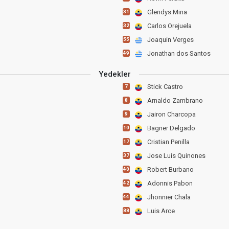
Glendys Mina
31
Carlos Orejuela
32
Joaquin Verges
55
Jonathan dos Santos
49
Yedekler
Stick Castro
7
Arnaldo Zambrano
8
Jairon Charcopa
9
Bagner Delgado
10
Cristian Penilla
17
Jose Luis Quinones
37
Robert Burbano
40
Adonnis Pabon
42
Jhonnier Chala
44
Luis Arce
88