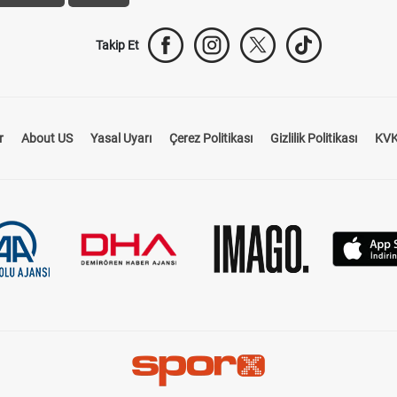
Takip Et
r
About US
Yasal Uyarı
Çerez Politikası
Gizlilik Politikası
KVK