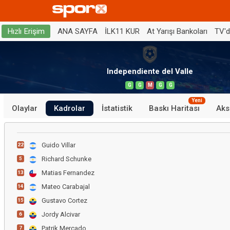
ANA SAYFA
İLK11 KUR
At Yarışı Bankoları
TV'
Hızlı Erişim
Independiente del Valle
G
G
M
G
G
Yeni
Olaylar
Kadrolar
İstatistik
Baskı Haritası
Aks
Guido Villar
22
Richard Schunke
5
Matias Fernandez
13
Mateo Carabajal
14
Gustavo Cortez
15
Jordy Alcivar
6
Patrik Mercado
7