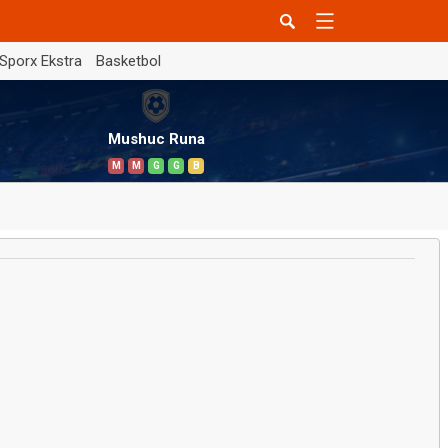
Sporx Ekstra
Basketbol
Mushuc Runa
M
M
G
G
B