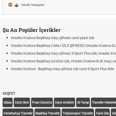
Yandri Vasquez
52
Şu An Popüler İçerikler
Hradec Kralove Beşiktaş maçı şifresiz canlı yayın izle
Hradec Kralove Beşiktaş CANLI İZLE ŞİFRESİZ (Hradec Kralove B
Hradec Kralove Beşiktaş maçı şifresiz S Sport Plus izle, Hradec Kr
Hradec Kralove Beşiktaş ücretsiz izle, Hradec Kralove BJK maçı canl
Hradec Kralove - Beşiktaş maçı şifresiz izle canlı S Sport Plus linki
KEŞFET
iddaa
Canlı Skor
Puan Durumu
Canlı Anlatım
At Yarışı
Transfer Haberler
Fenerbahçe Transfer
Beşiktaş Transfer
Trabzonspor Transfer
Canlı İzle
id