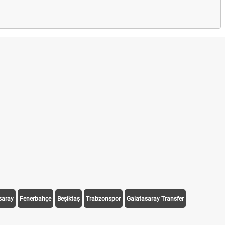
saray
Fenerbahçe
Beşiktaş
Trabzonspor
Galatasaray Transfer