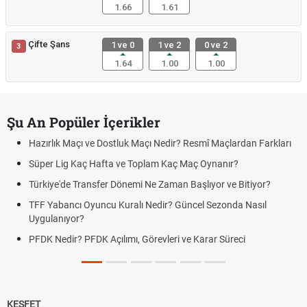
1.66
1.61
Çifte Şans
1 ve 0
1 ve 2
0 ve 2
3
1.64
1.00
1.00
Şu An Popüler İçerikler
Hazırlık Maçı ve Dostluk Maçı Nedir? Resmî Maçlardan Farkları
Süper Lig Kaç Hafta ve Toplam Kaç Maç Oynanır?
Türkiye'de Transfer Dönemi Ne Zaman Başlıyor ve Bitiyor?
TFF Yabancı Oyuncu Kuralı Nedir? Güncel Sezonda Nasıl
Uygulanıyor?
PFDK Nedir? PFDK Açılımı, Görevleri ve Karar Süreci
KEŞFET