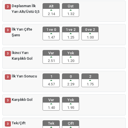
Deplasman İlk
Alt
Üst
3
Yarı Altı/Üstü 0,5
2.14
1.32
İlk Yarı Çifte
1 ve 0
1 ve 2
0 ve 2
3
Şans
1.47
1.25
1.00
İkinci Yarı
Var
Yok
3
Karşılıklı Gol
2.51
1.20
İlk Yarı Sonucu
1
0
2
3
4.57
2.29
1.75
Karşılıklı Gol
Var
Yok
3
1.40
1.95
Tek/Çift
Tek
Çift
3