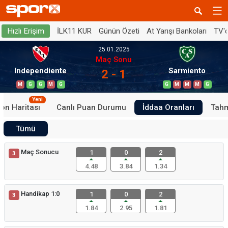
İLK11 KUR
Günün Özeti
At Yarışı Bankoları
TV'
Hızlı Erişim
25.01.2025
Maç Sonu
Independiente
Sarmiento
2 - 1
M
G
G
M
G
G
M
M
M
G
Yeni
on Haritası
Canlı Puan Durumu
İddaa Oranları
Tahm
Tümü
Maç Sonucu
1
0
2
3
4.48
3.84
1.34
Handikap 1:0
1
0
2
3
1.84
2.95
1.81