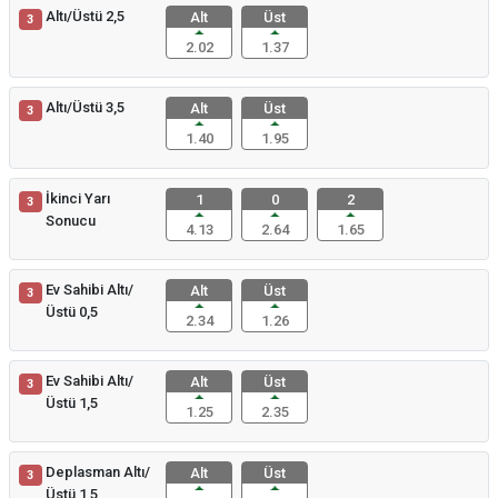
Altı/Üstü 2,5
Alt
Üst
3
2.02
1.37
Altı/Üstü 3,5
Alt
Üst
3
1.40
1.95
İkinci Yarı
1
0
2
3
Sonucu
4.13
2.64
1.65
Ev Sahibi Altı/
Alt
Üst
3
Üstü 0,5
2.34
1.26
Ev Sahibi Altı/
Alt
Üst
3
Üstü 1,5
1.25
2.35
Deplasman Altı/
Alt
Üst
3
Üstü 1,5