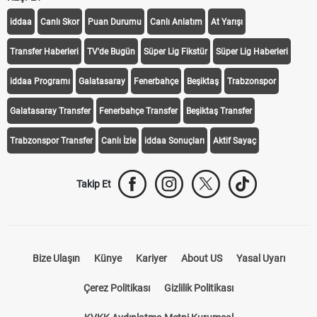
iddaa
Canlı Skor
Puan Durumu
Canlı Anlatım
At Yarışı
Transfer Haberleri
TV'de Bugün
Süper Lig Fikstür
Süper Lig Haberleri
iddaa Programı
Galatasaray
Fenerbahçe
Beşiktaş
Trabzonspor
Galatasaray Transfer
Fenerbahçe Transfer
Beşiktaş Transfer
Trabzonspor Transfer
Canlı İzle
iddaa Sonuçları
Aktif Sayaç
Takip Et
Bize Ulaşın
Künye
Kariyer
About US
Yasal Uyarı
Çerez Politikası
Gizlilik Politikası