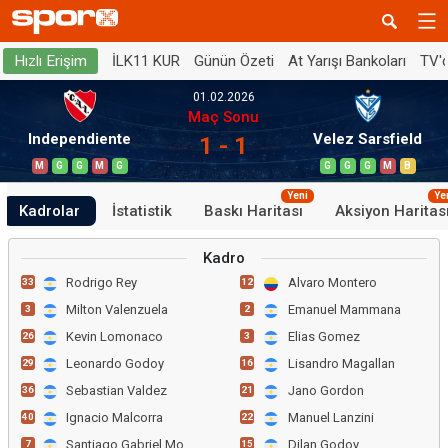
İLK11 KUR
Günün Özeti
At Yarışı Bankoları
TV'
Hızlı Erişim
01.02.2026
Maç Sonu
Independiente
Velez Sarsfield
1 - 1
M
G
G
M
G
G
G
G
M
B
Yeni
Ye
Kadrolar
İstatistik
Baskı Haritası
Aksiyon Haritas
Kadro
Rodrigo Rey
Alvaro Montero
33
12
Milton Valenzuela
Emanuel Mammana
3
2
Kevin Lomonaco
Elias Gomez
26
3
Leonardo Godoy
Lisandro Magallan
29
16
Sebastian Valdez
Jano Gordon
36
21
Ignacio Malcorra
Manuel Lanzini
40
22
Santiago Gabriel Montiel
Dilan Godoy
7
15