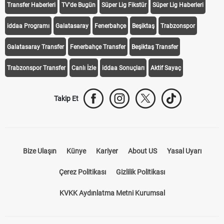
Transfer Haberleri
TV'de Bugün
Süper Lig Fikstür
Süper Lig Haberleri
iddaa Programı
Galatasaray
Fenerbahçe
Beşiktaş
Trabzonspor
Galatasaray Transfer
Fenerbahçe Transfer
Beşiktaş Transfer
Trabzonspor Transfer
Canlı İzle
iddaa Sonuçları
Aktif Sayaç
Takip Et
Bize Ulaşın
Künye
Kariyer
About US
Yasal Uyarı
Çerez Politikası
Gizlilik Politikası
KVKK Aydınlatma Metni Kurumsal