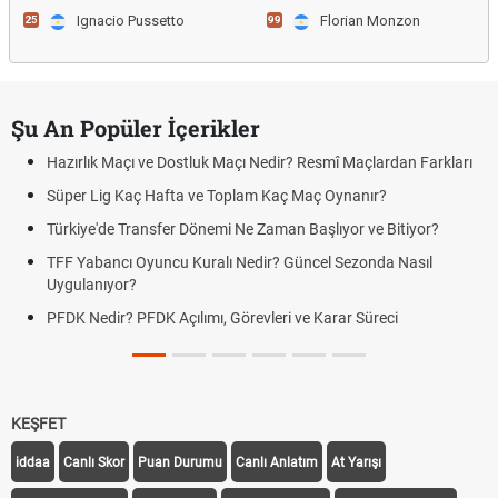
Ignacio Pussetto
Florian Monzon
25
99
Şu An Popüler İçerikler
Hazırlık Maçı ve Dostluk Maçı Nedir? Resmî Maçlardan Farkları
Süper Lig Kaç Hafta ve Toplam Kaç Maç Oynanır?
Türkiye'de Transfer Dönemi Ne Zaman Başlıyor ve Bitiyor?
TFF Yabancı Oyuncu Kuralı Nedir? Güncel Sezonda Nasıl
Uygulanıyor?
PFDK Nedir? PFDK Açılımı, Görevleri ve Karar Süreci
KEŞFET
iddaa
Canlı Skor
Puan Durumu
Canlı Anlatım
At Yarışı