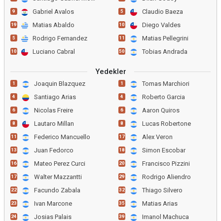
Gabriel Avalos
Claudio Baeza
9
5
Matias Abaldo
Diego Valdes
19
10
Rodrigo Fernandez
Matias Pellegrini
5
11
Luciano Cabral
Tobias Andrada
10
50
Yedekler
Joaquin Blazquez
Tomas Marchiori
1
1
Santiago Arias
Roberto Garcia
4
4
Nicolas Freire
Aaron Quiros
6
6
Lautaro Millan
Lucas Robertone
8
8
Federico Mancuello
Alex Veron
11
17
Juan Fedorco
Simon Escobar
13
18
Mateo Perez Curci
Francisco Pizzini
16
20
Walter Mazzantti
Rodrigo Aliendro
17
29
Facundo Zabala
Thiago Silvero
22
32
Ivan Marcone
Matias Arias
23
35
Josias Palais
Imanol Machuca
24
39