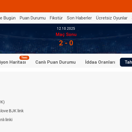
de Bugün
Puan Durumu
Fikstür
Son Haberler
Ücretsiz Oyunlar
12.10.2025
Maç Sonu
2 - 0
Yeni
iyon Haritası
Canlı Puan Durumu
İddaa Oranları
Tah
JK)
alove BJK link
ı linki