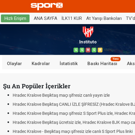
ANA SAYFA
İLK11 KUR
At Yarışı Bankoları
TV'
Hızlı Erişim
Instituto
G
G
M
G
B
Yeni
Olaylar
Kadrolar
İstatistik
Baskı Haritası
Aks
Şu An Popüler İçerikler
Hradec Kralove Beşiktaş maçı şifresiz canlı yayın izle
Hradec Kralove Beşiktaş CANLI İZLE ŞİFRESİZ (Hradec Kralove B
Hradec Kralove Beşiktaş maçı şifresiz S Sport Plus izle, Hradec Kr
Hradec Kralove Beşiktaş ücretsiz izle, Hradec Kralove BJK maçı canl
Hradec Kralove - Beşiktaş maçı şifresiz izle canlı S Sport Plus linki