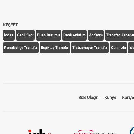
KEŞFET
iddaa
Canlı Skor
Puan Durumu
Canlı Anlatım
At Yarışı
Transfer Haberler
Fenerbahçe Transfer
Beşiktaş Transfer
Trabzonspor Transfer
Canlı İzle
id
Bize Ulaşın
Künye
Kariye