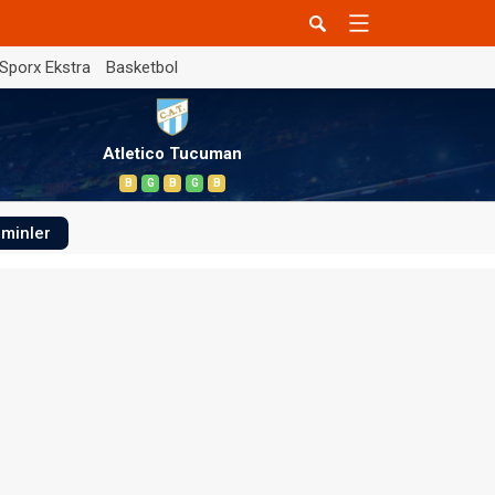
Sporx Ekstra
Basketbol
Atletico Tucuman
B
G
B
G
B
minler