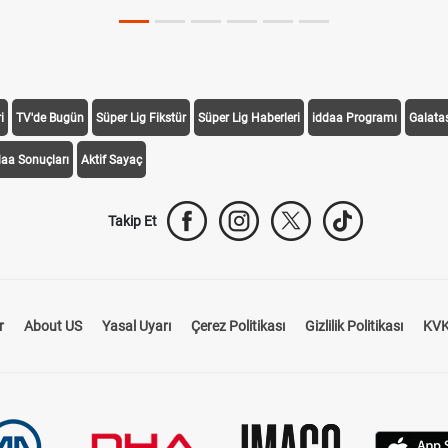
i
TV'de Bugün
Süper Lig Fikstür
Süper Lig Haberleri
iddaa Programı
Galata
daa Sonuçları
Aktif Sayaç
Takip Et
r
About US
Yasal Uyarı
Çerez Politikası
Gizlilik Politikası
KVK