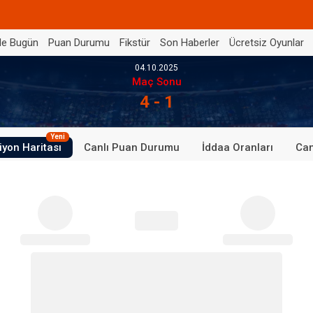
de Bugün
Puan Durumu
Fikstür
Son Haberler
Ücretsiz Oyunlar
04.10.2025
Maç Sonu
4 - 1
Yeni
iyon Haritası
Canlı Puan Durumu
İddaa Oranları
Can