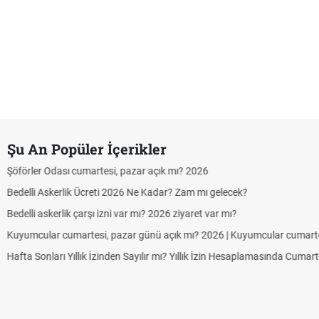
Şu An Popüler İçerikler
Aras Kargo Cumartesi-pazar açık mı? 2026 Aras K
Hazırlık Maçı ve Dostluk Maçı Nedir? Resmî Maçla
Süper Lig Kaç Hafta ve Toplam Kaç Maç Oynanır
Türkiye'de Transfer Dönemi Ne Zaman Başlıyor ve 
TFF Yabancı Oyuncu Kuralı Nedir? Güncel Sezond