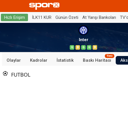
İLK11 KUR
Günün Özeti
At Yarışı Bankoları
TV'
Hızlı Erişim
Inter
G
B
G
G
B
Yeni
Olaylar
Kadrolar
İstatistik
Baskı Haritası
Aks
FUTBOL