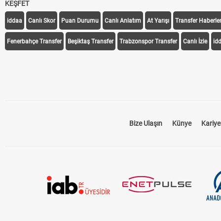
KEŞFET
iddaa
Canlı Skor
Puan Durumu
Canlı Anlatım
At Yarışı
Transfer Haberler
Fenerbahçe Transfer
Beşiktaş Transfer
Trabzonspor Transfer
Canlı İzle
id
Bize Ulaşın
Künye
Kariye