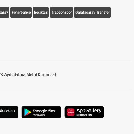
saray
Fenerbahçe
Beşiktaş
Trabzonspor
Galatasaray Transfer
K Aydınlatma Metni Kurumsal