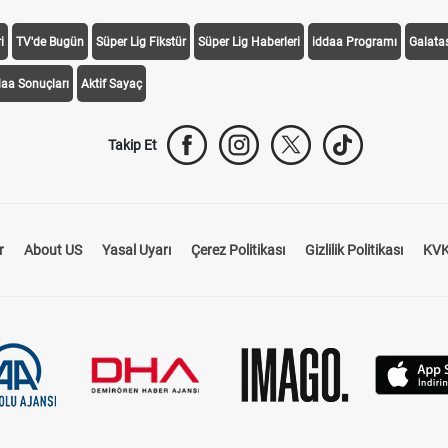
i
TV'de Bugün
Süper Lig Fikstür
Süper Lig Haberleri
iddaa Programı
Galata
daa Sonuçları
Aktif Sayaç
Takip Et
r
About US
Yasal Uyarı
Çerez Politikası
Gizlilik Politikası
KVK