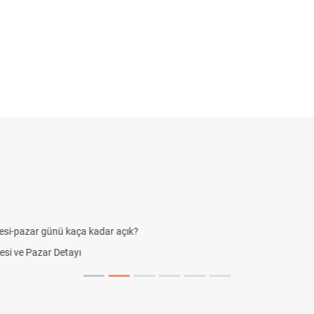
argo Cumartesi çalışma saatleri!
rdan Farkları
?
Bitiyor?
a Nasıl Uygulanıyor?