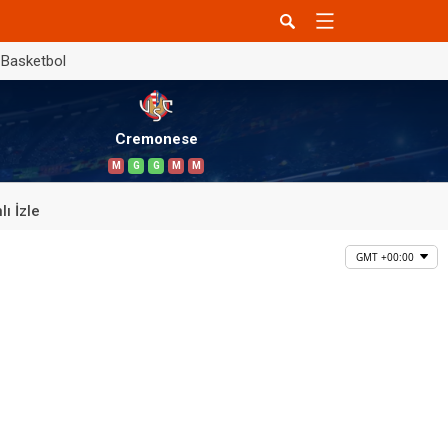
Basketbol
Cremonese
M
G
G
M
M
lı İzle
GMT +00:00