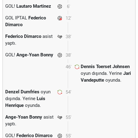
GOL!
Lautaro Martinez
6'
GOL IPTAL
Federico
12'
Dimarco
Federico Dimarco
asist
38'
yaptı.
GOL!
Ange-Yoan Bonny
38'
Dennis Toerset Johnsen
46'
oyun dışında. Yerine
Jari
Vandeputte
oyunda.
Denzel Dumfries
oyun
54'
dışında. Yerine
Luis
Henrique
oyunda.
Ange-Yoan Bonny
asist
55'
yaptı.
GOL!
Federico Dimarco
55'