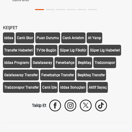
KEŞFET
iddaa
Canlı Skor
Puan Durumu
Canlı Anlatım
At Yarışı
Transfer Haberleri
TV'de Bugün
Süper Lig Fikstür
Süper Lig Haberleri
iddaa Programı
Galatasaray
Fenerbahçe
Beşiktaş
Trabzonspor
Galatasaray Transfer
Fenerbahçe Transfer
Beşiktaş Transfer
Trabzonspor Transfer
Canlı İzle
iddaa Sonuçları
Aktif Sayaç
Takip Et