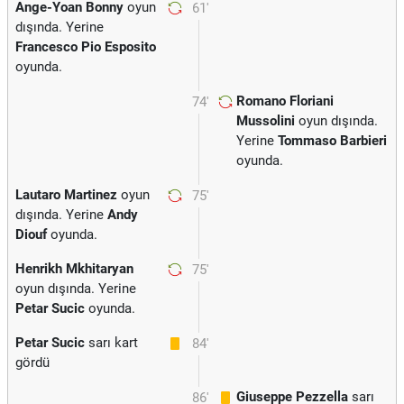
Ange-Yoan Bonny
oyun
61'
dışında. Yerine
Francesco Pio Esposito
oyunda.
Romano Floriani
74'
Mussolini
oyun dışında.
Yerine
Tommaso Barbieri
oyunda.
Lautaro Martinez
oyun
75'
dışında. Yerine
Andy
Diouf
oyunda.
Henrikh Mkhitaryan
75'
oyun dışında. Yerine
Petar Sucic
oyunda.
Petar Sucic
sarı kart
84'
gördü
Giuseppe Pezzella
sarı
86'