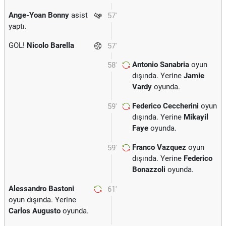
Ange-Yoan Bonny
asist
57'
yaptı.
GOL!
Nicolo Barella
57'
Antonio Sanabria
oyun
58'
dışında. Yerine
Jamie
Vardy
oyunda.
Federico Ceccherini
oyun
59'
dışında. Yerine
Mikayil
Faye
oyunda.
Franco Vazquez
oyun
59'
dışında. Yerine
Federico
Bonazzoli
oyunda.
Alessandro Bastoni
61'
oyun dışında. Yerine
Carlos Augusto
oyunda.