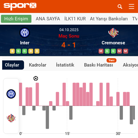
ANA SAYFA
İLK11 KUR
At Yarışı Bankoları
TV
Hızlı Erişim
04.10.2025
Maç Sonu
Inter
Cremonese
4 - 1
B
G
G
B
B
M
G
G
M
M
Yeni
Olaylar
Kadrolar
İstatistik
Baskı Haritası
Aksiyon
0'
15'
30'