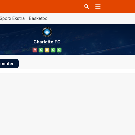
Sporx Ekstra
Basketbol
Charlotte FC
M
G
B
G
G
minler