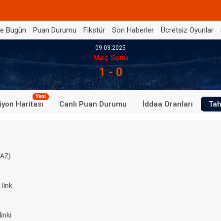
de Bugün
Puan Durumu
Fikstür
Son Haberler
Ücretsiz Oyunlar
09.03.2025
Maç Sonu
1 - 0
Yeni
iyon Haritası
Canlı Puan Durumu
İddaa Oranları
Tah
AZ)
link
inki