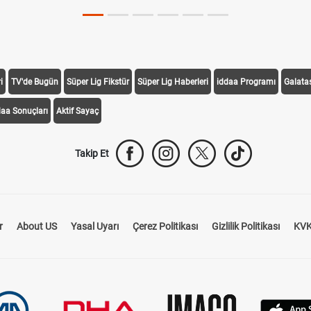
i
TV'de Bugün
Süper Lig Fikstür
Süper Lig Haberleri
iddaa Programı
Galata
daa Sonuçları
Aktif Sayaç
Takip Et
r
About US
Yasal Uyarı
Çerez Politikası
Gizlilik Politikası
KVK