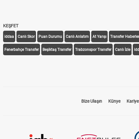
KEŞFET
iddaa
Canlı Skor
Puan Durumu
Canlı Anlatım
At Yarışı
Transfer Haberler
Fenerbahçe Transfer
Beşiktaş Transfer
Trabzonspor Transfer
Canlı İzle
id
Bize Ulaşın
Künye
Kariye