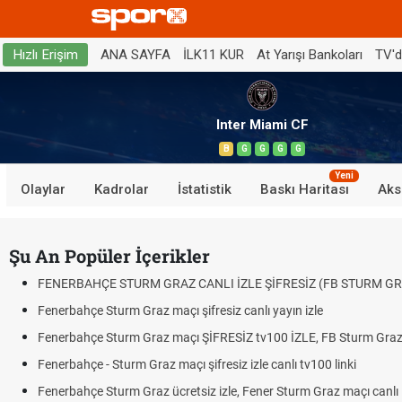
ANA SAYFA
İLK11 KUR
At Yarışı Bankoları
TV'
Hızlı Erişim
Inter Miami CF
B
G
G
G
G
Yeni
Olaylar
Kadrolar
İstatistik
Baskı Haritası
Aks
Şu An Popüler İçerikler
FENERBAHÇE STURM GRAZ CANLI İZLE ŞİFRESİZ (FB STURM GR
Fenerbahçe Sturm Graz maçı şifresiz canlı yayın izle
Fenerbahçe Sturm Graz maçı ŞİFRESİZ tv100 İZLE, FB Sturm Graz 
Fenerbahçe - Sturm Graz maçı şifresiz izle canlı tv100 linki
Fenerbahçe Sturm Graz ücretsiz izle, Fener Sturm Graz maçı canlı l