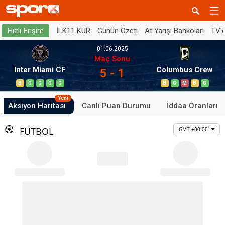
İLK11 KUR
Günün Özeti
At Yarışı Bankoları
TV'
Hızlı Erişim
01.06.2025
Maç Sonu
Inter Miami CF
Columbus Crew
5 - 1
B
G
G
G
G
B
G
M
B
G
Yeni
Aksiyon Haritası
Canlı Puan Durumu
İddaa Oranları
FUTBOL
GMT +00:00