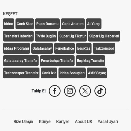
KEŞFET
iddaa
Canlı Skor
Puan Durumu
Canlı Anlatım
At Yarışı
Transfer Haberleri
TV'de Bugün
Süper Lig Fikstür
Süper Lig Haberleri
iddaa Programı
Galatasaray
Fenerbahçe
Beşiktaş
Trabzonspor
Galatasaray Transfer
Fenerbahçe Transfer
Beşiktaş Transfer
Trabzonspor Transfer
Canlı İzle
iddaa Sonuçları
Aktif Sayaç
Takip Et
Bize Ulaşın
Künye
Kariyer
About US
Yasal Uyarı