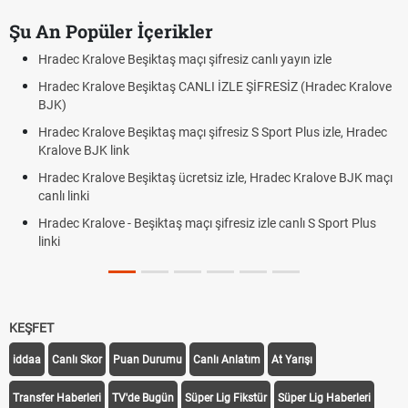
Şu An Popüler İçerikler
Hradec Kralove Beşiktaş maçı şifresiz canlı yayın izle
Hradec Kralove Beşiktaş CANLI İZLE ŞİFRESİZ (Hradec Kralove
BJK)
Hradec Kralove Beşiktaş maçı şifresiz S Sport Plus izle, Hradec
Kralove BJK link
Hradec Kralove Beşiktaş ücretsiz izle, Hradec Kralove BJK maçı
canlı linki
Hradec Kralove - Beşiktaş maçı şifresiz izle canlı S Sport Plus
linki
KEŞFET
iddaa
Canlı Skor
Puan Durumu
Canlı Anlatım
At Yarışı
Transfer Haberleri
TV'de Bugün
Süper Lig Fikstür
Süper Lig Haberleri