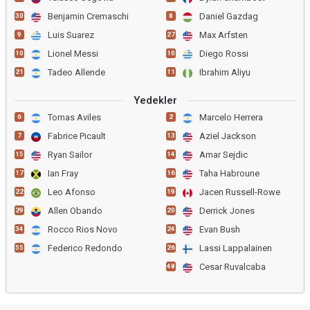
Benjamin Cremaschi
Daniel Gazdag
30
8
Luis Suarez
Max Arfsten
9
27
Lionel Messi
Diego Rossi
10
10
Tadeo Allende
Ibrahim Aliyu
21
11
Yedekler
Tomas Aviles
Marcelo Herrera
6
2
Fabrice Picault
Aziel Jackson
7
13
Ryan Sailor
Amar Sejdic
15
14
Ian Fray
Taha Habroune
17
16
Leo Afonso
Jacen Russell-Rowe
22
19
Allen Obando
Derrick Jones
29
20
Rocco Rios Novo
Evan Bush
34
24
Federico Redondo
Lassi Lappalainen
55
26
Cesar Ruvalcaba
48