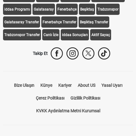
iddaa Programı
Galatasaray
Fenerbahçe
Beşiktaş
Trabzonspor
Galatasaray Transfer
Fenerbahçe Transfer
Beşiktaş Transfer
Trabzonspor Transfer
Canlı İzle
iddaa Sonuçları
Aktif Sayaç
Takip Et
Bize Ulaşın
Künye
Kariyer
About US
Yasal Uyarı
Çerez Politikası
Gizlilik Politikası
KVKK Aydınlatma Metni Kurumsal