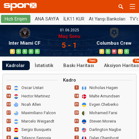
ANA SAYFA
İLK11 KUR
At Yarışı Bankoları
TV'
Hızlı Erişim
01.06.2025
Maç Sonu
Inter Miami CF
Columbus Crew
5 - 1
B
G
G
G
G
B
G
M
B
G
Yeni
Ye
Kadrolar
İstatistik
Baskı Haritası
Aksiyon Haritas
Kadro
Oscar Ustari
Nicholas Hagen
19
1
Hector Martinez
Malte Amundsen
14
18
Noah Allen
Evgen Cheberko
32
21
Maximiliano Falcon
Mohamed Farsi
37
23
Marcelo Weigandt
Steven Moreira
57
31
Sergio Busquets
Darlington Nagbe
5
6
Telasco Segovia
Dylan Chambost
8
7