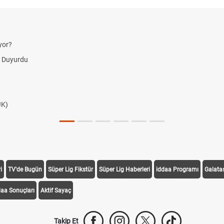
yor?
i Duyurdu
JK)
i
TV'de Bugün
Süper Lig Fikstür
Süper Lig Haberleri
iddaa Programı
Galata
daa Sonuçları
Aktif Sayaç
Takip Et