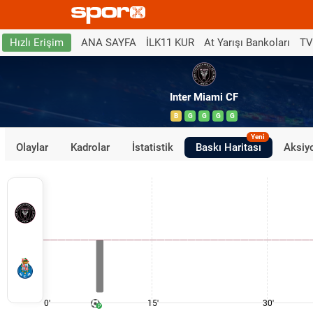
ANA SAYFA
İLK11 KUR
At Yarışı Bankoları
TV
Hızlı Erişim
Inter Miami CF
B
G
G
G
G
Yeni
Olaylar
Kadrolar
İstatistik
Baskı Haritası
Aksiyo
0'
15'
30'