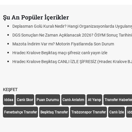
Şu An Popüler İçerikler
Deplasman Golü Kuralı Nedir? Hangi Organizasyonlarda Uygulanı
DGS Sonuçları Ne Zaman Açıklanacak 2026? ÖSYM Sonuç Tarihin
Mazota İndirim Var mı? Motorin Fiyatlarında Son Durum
Hradec Kralove Beşiktaş maçı şifresiz canlı yayın izle
Hradec Kralove Beşiktaş CANLI İZLE ŞİFRESİZ (Hradec Kralove B
KEŞFET
iddaa
Canlı Skor
Puan Durumu
Canlı Anlatım
At Yarışı
Transfer Haberler
Fenerbahçe Transfer
Beşiktaş Transfer
Trabzonspor Transfer
Canlı İzle
id