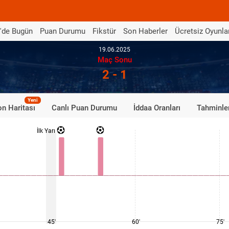
'de Bugün
Puan Durumu
Fikstür
Son Haberler
Ücretsiz Oyunla
19.06.2025
Maç Sonu
2 - 1
Yeni
n Haritası
Canlı Puan Durumu
İddaa Oranları
Tahminle
İlk Yarı
45'
60'
75'