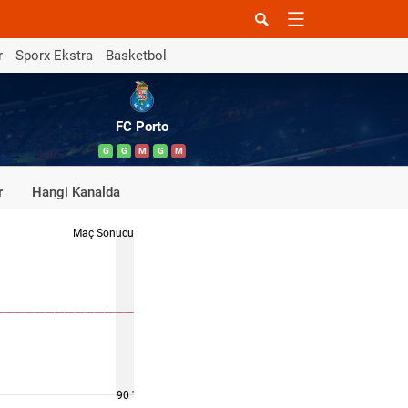
r
Sporx Ekstra
Basketbol
FC Porto
G
G
M
G
M
r
Hangi Kanalda
Maç Sonucu
90 '