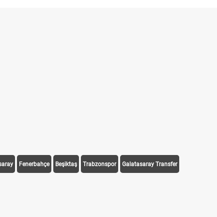
saray
Fenerbahçe
Beşiktaş
Trabzonspor
Galatasaray Transfer