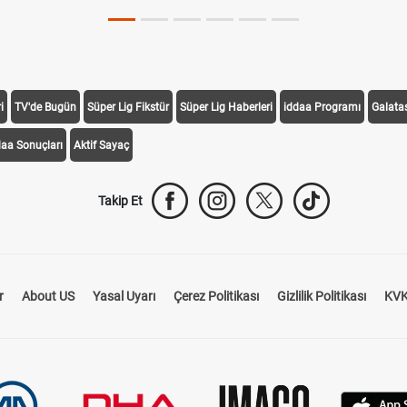
i
TV'de Bugün
Süper Lig Fikstür
Süper Lig Haberleri
iddaa Programı
Galata
daa Sonuçları
Aktif Sayaç
Takip Et
r
About US
Yasal Uyarı
Çerez Politikası
Gizlilik Politikası
KVK