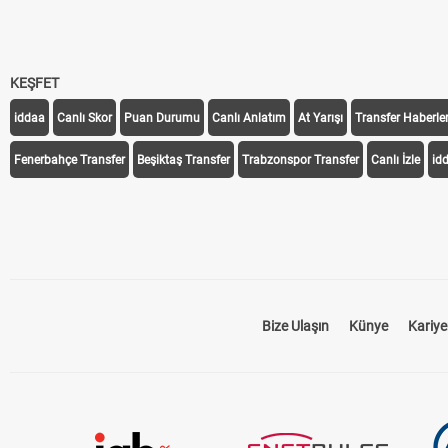
KEŞFET
iddaa
Canlı Skor
Puan Durumu
Canlı Anlatım
At Yarışı
Transfer Haberler
Fenerbahçe Transfer
Beşiktaş Transfer
Trabzonspor Transfer
Canlı İzle
id
Bize Ulaşın
Künye
Kariye