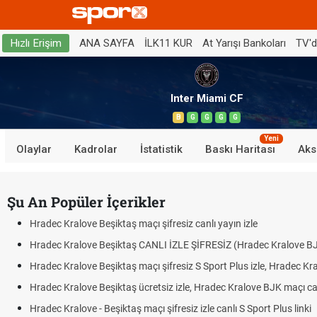
ANA SAYFA
İLK11 KUR
At Yarışı Bankoları
TV'
Hızlı Erişim
Inter Miami CF
B
G
G
G
G
Yeni
Olaylar
Kadrolar
İstatistik
Baskı Haritası
Aks
Şu An Popüler İçerikler
Hradec Kralove Beşiktaş maçı şifresiz canlı yayın izle
Hradec Kralove Beşiktaş CANLI İZLE ŞİFRESİZ (Hradec Kralove B
Hradec Kralove Beşiktaş maçı şifresiz S Sport Plus izle, Hradec Kr
Hradec Kralove Beşiktaş ücretsiz izle, Hradec Kralove BJK maçı canl
Hradec Kralove - Beşiktaş maçı şifresiz izle canlı S Sport Plus linki