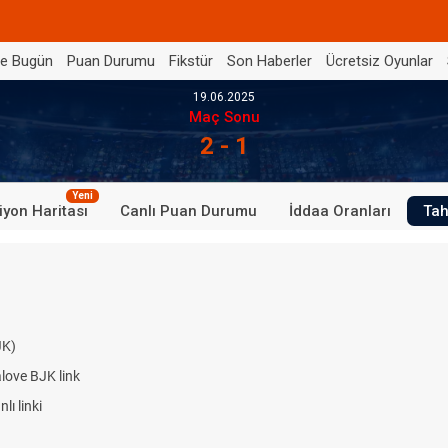
de Bugün
Puan Durumu
Fikstür
Son Haberler
Ücretsiz Oyunlar
19.06.2025
Maç Sonu
2 - 1
Yeni
iyon Haritası
Canlı Puan Durumu
İddaa Oranları
Tah
JK)
alove BJK link
ı linki