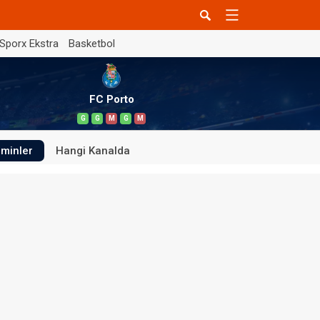
Sporx Ekstra
Basketbol
FC Porto
G
G
M
G
M
minler
Hangi Kanalda