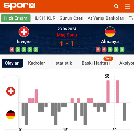
İLK11 KUR
Günün Özeti
At Yarışı Bankoları
TV
Hızlı Erişim
23.06.2024
Maç Sonu
İsviçre
Almanya
1 - 1
M
G
G
G
G
M
M
G
G
G
Yeni
Olaylar
Kadrolar
İstatistik
Baskı Haritası
Aksiyon
0'
15'
30'