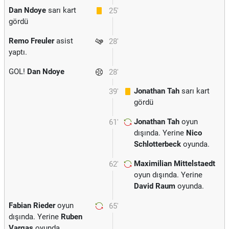
Dan Ndoye
sarı kart
25'
gördü
Remo Freuler
asist
28'
yaptı.
GOL!
Dan Ndoye
28'
Jonathan Tah
sarı kart
39'
gördü
Jonathan Tah
oyun
61'
dışında. Yerine
Nico
Schlotterbeck
oyunda.
Maximilian Mittelstaedt
62'
oyun dışında. Yerine
David Raum
oyunda.
Fabian Rieder
oyun
65'
dışında. Yerine
Ruben
Vargas
oyunda.