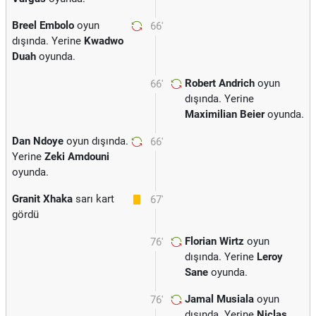
Breel Embolo
oyun
66'
dışında. Yerine
Kwadwo
Duah
oyunda.
Robert Andrich
oyun
66'
dışında. Yerine
Maximilian Beier
oyunda.
Dan Ndoye
oyun dışında.
66'
Yerine
Zeki Amdouni
oyunda.
Granit Xhaka
sarı kart
67'
gördü
Florian Wirtz
oyun
76'
dışında. Yerine
Leroy
Sane
oyunda.
Jamal Musiala
oyun
76'
dışında. Yerine
Niclas