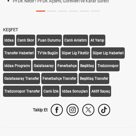
PFDK Nedir? PFDK Açılımı, Görevleri ve Karar Süreci
KEŞFET
iddaa
Canlı Skor
Puan Durumu
Canlı Anlatım
At Yarışı
Transfer Haberleri
TV'de Bugün
Süper Lig Fikstür
Süper Lig Haberleri
iddaa Programı
Galatasaray
Fenerbahçe
Beşiktaş
Trabzonspor
Galatasaray Transfer
Fenerbahçe Transfer
Beşiktaş Transfer
Trabzonspor Transfer
Canlı İzle
iddaa Sonuçları
Aktif Sayaç
Takip Et