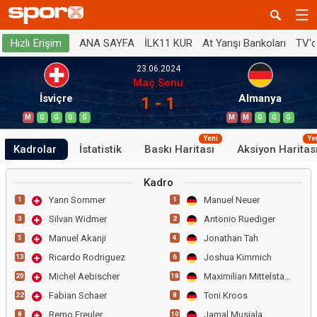
ANA SAYFA
İLK11 KUR
At Yarışı Bankoları
TV'
Hızlı Erişim
23.06.2024
Maç Sonu
İsviçre
Almanya
1 - 1
M
G
G
G
G
M
M
G
G
G
Yeni
Ye
Kadrolar
İstatistik
Baskı Haritası
Aksiyon Haritas
Kadro
Yann Sommer
Manuel Neuer
1
1
Silvan Widmer
Antonio Ruediger
3
2
Manuel Akanji
Jonathan Tah
5
4
Ricardo Rodriguez
Joshua Kimmich
13
6
Michel Aebischer
Maximilian Mittelstaedt
20
18
Fabian Schaer
Toni Kroos
22
8
Remo Freuler
Jamal Musiala
8
10