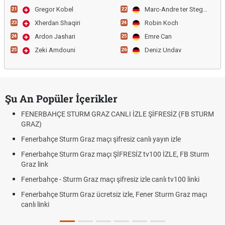
Gregor Kobel
Marc-Andre ter Stegen
21
22
Xherdan Shaqiri
Robin Koch
23
24
Ardon Jashari
Emre Can
24
25
Zeki Amdouni
Deniz Undav
25
26
Şu An Popüler İçerikler
FENERBAHÇE STURM GRAZ CANLI İZLE ŞİFRESİZ (FB STURM
GRAZ)
Fenerbahçe Sturm Graz maçı şifresiz canlı yayın izle
Fenerbahçe Sturm Graz maçı ŞİFRESİZ tv100 İZLE, FB Sturm
Graz link
Fenerbahçe - Sturm Graz maçı şifresiz izle canlı tv100 linki
Fenerbahçe Sturm Graz ücretsiz izle, Fener Sturm Graz maçı
canlı linki