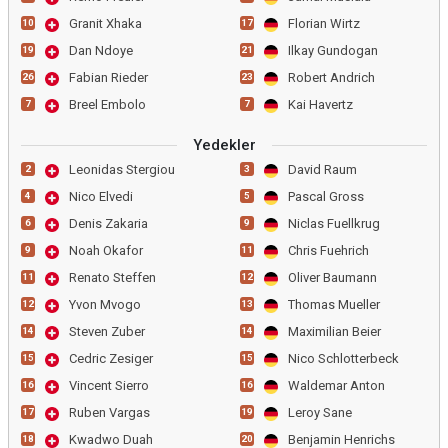
Granit Xhaka
Florian Wirtz
10
17
Dan Ndoye
Ilkay Gundogan
19
21
Fabian Rieder
Robert Andrich
26
23
Breel Embolo
Kai Havertz
7
7
Yedekler
Leonidas Stergiou
David Raum
2
3
Nico Elvedi
Pascal Gross
4
5
Denis Zakaria
Niclas Fuellkrug
6
9
Noah Okafor
Chris Fuehrich
9
11
Renato Steffen
Oliver Baumann
11
12
Yvon Mvogo
Thomas Mueller
12
13
Steven Zuber
Maximilian Beier
14
14
Cedric Zesiger
Nico Schlotterbeck
15
15
Vincent Sierro
Waldemar Anton
16
16
Ruben Vargas
Leroy Sane
17
19
Kwadwo Duah
Benjamin Henrichs
18
20