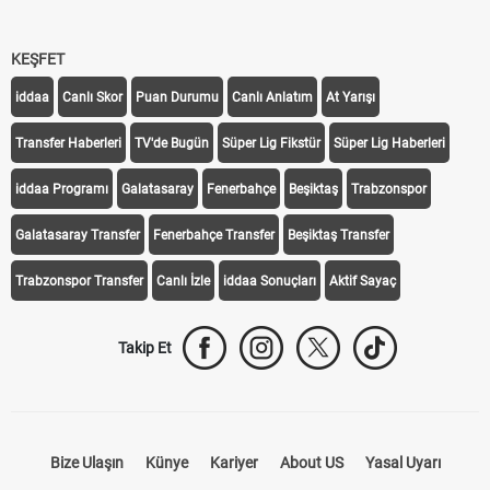
KEŞFET
iddaa
Canlı Skor
Puan Durumu
Canlı Anlatım
At Yarışı
Transfer Haberleri
TV'de Bugün
Süper Lig Fikstür
Süper Lig Haberleri
iddaa Programı
Galatasaray
Fenerbahçe
Beşiktaş
Trabzonspor
Galatasaray Transfer
Fenerbahçe Transfer
Beşiktaş Transfer
Trabzonspor Transfer
Canlı İzle
iddaa Sonuçları
Aktif Sayaç
Takip Et
Bize Ulaşın
Künye
Kariyer
About US
Yasal Uyarı