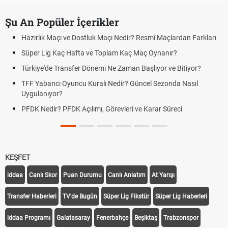
Şu An Popüler İçerikler
Hazırlık Maçı ve Dostluk Maçı Nedir? Resmî Maçlardan Farkları
Süper Lig Kaç Hafta ve Toplam Kaç Maç Oynanır?
Türkiye'de Transfer Dönemi Ne Zaman Başlıyor ve Bitiyor?
TFF Yabancı Oyuncu Kuralı Nedir? Güncel Sezonda Nasıl
Uygulanıyor?
PFDK Nedir? PFDK Açılımı, Görevleri ve Karar Süreci
KEŞFET
iddaa
Canlı Skor
Puan Durumu
Canlı Anlatım
At Yarışı
Transfer Haberleri
TV'de Bugün
Süper Lig Fikstür
Süper Lig Haberleri
iddaa Programı
Galatasaray
Fenerbahçe
Beşiktaş
Trabzonspor