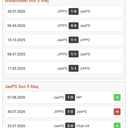
Aralarındaki son 5 maç
30.07.2026
JIPPO
1-0
JaePS
06.04.2026
JIPPO
0-0
JaePS
18.10.2025
JaePS
1-1
JIPPO
08.07.2025
JIPPO
1-1
JaePS
17.05.2025
JaePS
1-1
JIPPO
JaePS Son 5 Maç
07.08.2026
JaePS
1-0
MP
G
30.07.2026
JIPPO
1-0
JaePS
M
25.07.2026
JaePS
2-0
Klubi 04
G