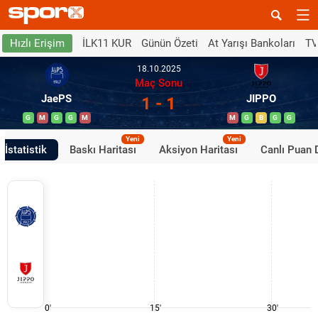
İLK11 KUR
Günün Özeti
At Yarışı Bankoları
TV
Hızlı Erişim
18.10.2025
Maç Sonu
JaePS
JIPPO
1 - 1
G
M
G
G
M
M
G
B
G
G
Yeni
Yeni
İstatistik
Baskı Haritası
Aksiyon Haritası
Canlı Puan
0'
15'
30'