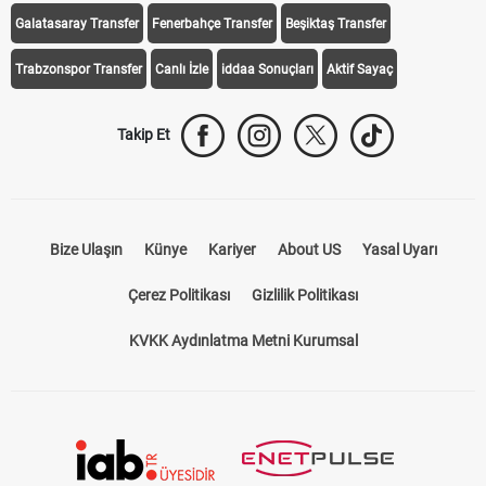
Galatasaray Transfer
Fenerbahçe Transfer
Beşiktaş Transfer
Trabzonspor Transfer
Canlı İzle
iddaa Sonuçları
Aktif Sayaç
Takip Et
Bize Ulaşın
Künye
Kariyer
About US
Yasal Uyarı
Çerez Politikası
Gizlilik Politikası
KVKK Aydınlatma Metni Kurumsal