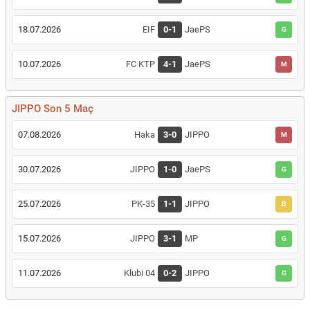
18.07.2026
EIF
0-1
JaePS
G
10.07.2026
FC KTP
4-1
JaePS
M
JIPPO Son 5 Maç
07.08.2026
Haka
3-0
JIPPO
M
30.07.2026
JIPPO
1-0
JaePS
G
25.07.2026
PK-35
1-1
JIPPO
B
15.07.2026
JIPPO
3-1
MP
G
11.07.2026
Klubi 04
0-2
JIPPO
G