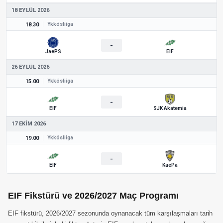
18 EYLÜL 2026
18.30
Ykkösliiga
-
JaePS
EIF
26 EYLÜL 2026
15.00
Ykkösliiga
-
EIF
SJK Akatemia
17 EKIM 2026
19.00
Ykkösliiga
-
EIF
KaePa
EIF Fikstürü ve 2026/2027 Maç Programı
EIF fikstürü, 2026/2027 sezonunda oynanacak tüm karşılaşmaları tarih