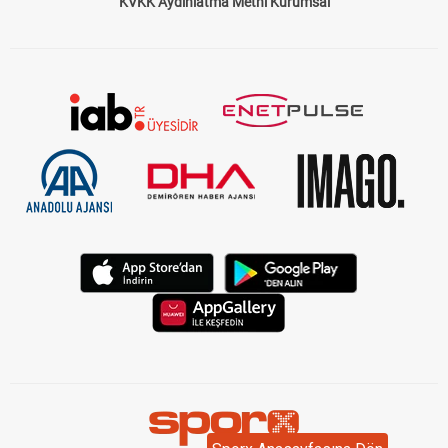
Çerez Politikası
Gizlilik Politikası
KVKK Aydınlatma Metni Kurumsal