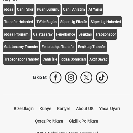
KEŞFET
iddaa
Canlı Skor
Puan Durumu
Canlı Anlatım
At Yarışı
Transfer Haberleri
TV'de Bugün
Süper Lig Fikstür
Süper Lig Haberleri
iddaa Programı
Galatasaray
Fenerbahçe
Beşiktaş
Trabzonspor
Galatasaray Transfer
Fenerbahçe Transfer
Beşiktaş Transfer
Trabzonspor Transfer
Canlı İzle
iddaa Sonuçları
Aktif Sayaç
Takip Et
Bize Ulaşın
Künye
Kariyer
About US
Yasal Uyarı