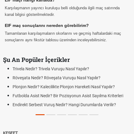
EIF maçı hangi kanalda?
Karşılaşmanın yayıncı kuruluşu belli olduğunda ilgili maç satırında
kanal bilgisi gösterilmektedir.
EIF maç sonuçlarını nereden görebilirim?
Tamamlanan karşılaşmaların skorlarını ve geçmiş haftalardaki maç
sonuçlarını aynı fikstür tablosu üzerinden inceleyebilirsiniz.
Şu An Popüler İçerikler
 Nedir? Trivela Vuruşu Nasıl Yapılır?
Bonservis
ta Nedir? Röveşata Vuruşu Nasıl Yapılır?
Jübile Ma
n Nedir? Kalecilikte Plonjon Hareketi Nasıl Yapılır?
Futbolda A
Farklar
da Asist Nedir? Bir Pozisyonun Asist Sayılma Kriterleri
Futbolda 
kt Serbest Vuruş Nedir? Hangi Durumlarda Verilir?
Açık Lise
Yenileme v