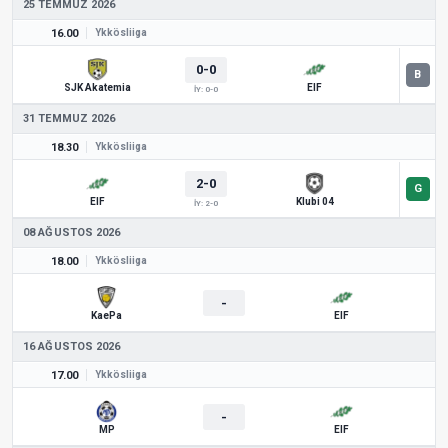
25 TEMMUZ 2026
16.00
Ykkösliiga
0-0
SJK Akatemia
EIF
İY: 0-0
31 TEMMUZ 2026
18.30
Ykkösliiga
2-0
EIF
Klubi 04
İY: 2-0
08 AĞUSTOS 2026
18.00
Ykkösliiga
-
KaePa
EIF
16 AĞUSTOS 2026
17.00
Ykkösliiga
-
MP
EIF