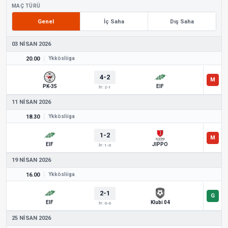
MAÇ TÜRÜ
Genel
İç Saha
Dış Saha
03 NISAN 2026
20.00
Ykkösliiga
4-2
PK-35
EIF
İY: 2-1
11 NISAN 2026
18.30
Ykkösliiga
1-2
EIF
JIPPO
İY: 1-0
19 NISAN 2026
16.00
Ykkösliiga
2-1
EIF
Klubi 04
İY: 0-0
25 NISAN 2026