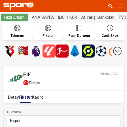
ANA SAYFA
İLK11 KUR
At Yarışı Bankoları
TV'
Hızlı Erişim
Takımım
Fikstür
Puan Durumu
Canlı Skor
EIF
2026/2027
Türkiye
Detay
Fikstür
Kadro
TURNUVA