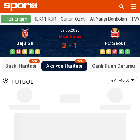
İLK11 KUR
Günün Özeti
At Yarışı Bankoları
TV'
Hızlı Erişim
09.05.2026
Maç Sonu
Jeju SK
FC Seoul
2 - 1
G
M
B
G
B
B
B
M
G
G
Yeni
Yeni
Baskı Haritası
Aksiyon Haritası
Canlı Puan Durumu
FUTBOL
GMT +00:00