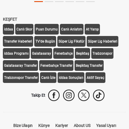
KEŞFET
iddaa
Canlı Skor
Puan Durumu
Canlı Anlatım
At Yarışı
Transfer Haberleri
TV'de Bugün
Süper Lig Fikstür
Süper Lig Haberleri
iddaa Programı
Galatasaray
Fenerbahçe
Beşiktaş
Trabzonspor
Galatasaray Transfer
Fenerbahçe Transfer
Beşiktaş Transfer
Trabzonspor Transfer
Canlı İzle
iddaa Sonuçları
Aktif Sayaç
Takip Et
Bize Ulaşın
Künye
Kariyer
About US
Yasal Uyarı