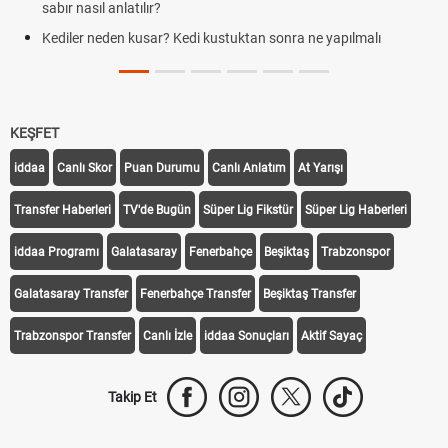
sabır nasıl anlatılır?
Kediler neden kusar? Kedi kustuktan sonra ne yapılmalı
KEŞFET
iddaa
Canlı Skor
Puan Durumu
Canlı Anlatım
At Yarışı
Transfer Haberleri
TV'de Bugün
Süper Lig Fikstür
Süper Lig Haberleri
iddaa Programı
Galatasaray
Fenerbahçe
Beşiktaş
Trabzonspor
Galatasaray Transfer
Fenerbahçe Transfer
Beşiktaş Transfer
Trabzonspor Transfer
Canlı İzle
iddaa Sonuçları
Aktif Sayaç
Takip Et