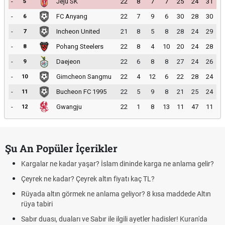
-
Jeju SK
22
8
7
7
25
24
31
5
-
FC Anyang
22
7
9
6
30
28
30
6
-
Incheon United
21
8
5
8
28
24
29
7
-
Pohang Steelers
22
8
4
10
20
24
28
8
-
Daejeon
22
6
8
8
27
24
26
9
-
Gimcheon Sangmu
22
4
12
6
22
28
24
10
-
Bucheon FC 1995
22
5
9
8
21
25
24
11
-
Gwangju
22
1
8
13
11
47
11
12
Şu An Popüler İçerikler
Kargalar ne kadar yaşar? İslam dininde karga ne anlama gelir?
Çeyrek ne kadar? Çeyrek altın fiyatı kaç TL?
Rüyada altın görmek ne anlama geliyor? 8 kısa maddede Altın
rüya tabiri
Sabır duası, duaları ve Sabır ile ilgili ayetler hadisler! Kuran'da