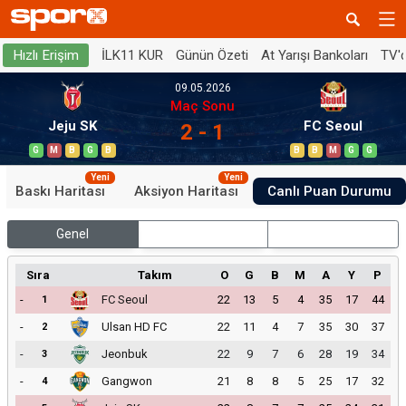
İLK11 KUR
Günün Özeti
At Yarışı Bankoları
TV'
Hızlı Erişim
09.05.2026
Maç Sonu
Jeju SK
FC Seoul
2 - 1
G
M
B
G
B
B
B
M
G
G
Yeni
Yeni
Baskı Haritası
Aksiyon Haritası
Canlı Puan Durumu
Genel
İç Saha
Dış Saha
Sıra
Takım
O
G
B
M
A
Y
P
-
FC Seoul
22
13
5
4
35
17
44
1
-
Ulsan HD FC
22
11
4
7
35
30
37
2
-
Jeonbuk
22
9
7
6
28
19
34
3
-
Gangwon
21
8
8
5
25
17
32
4