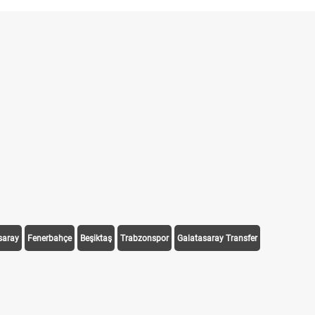
saray
Fenerbahçe
Beşiktaş
Trabzonspor
Galatasaray Transfer