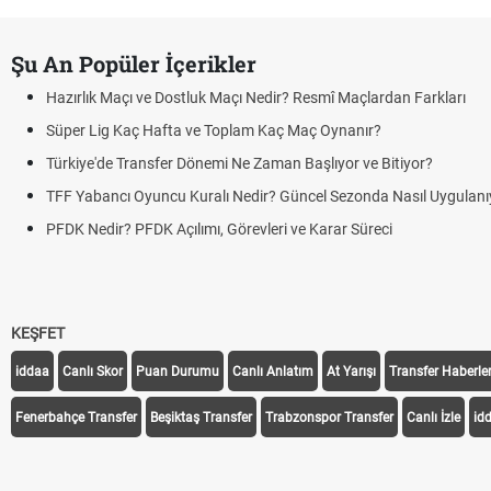
Şu An Popüler İçerikler
Hazırlık Maçı ve Dostluk Maçı Nedir? Resmî Maçlardan Farkları
Süper Lig Kaç Hafta ve Toplam Kaç Maç Oynanır?
Türkiye'de Transfer Dönemi Ne Zaman Başlıyor ve Bitiyor?
TFF Yabancı Oyuncu Kuralı Nedir? Güncel Sezonda Nasıl Uygulanı
PFDK Nedir? PFDK Açılımı, Görevleri ve Karar Süreci
KEŞFET
iddaa
Canlı Skor
Puan Durumu
Canlı Anlatım
At Yarışı
Transfer Haberler
Fenerbahçe Transfer
Beşiktaş Transfer
Trabzonspor Transfer
Canlı İzle
id