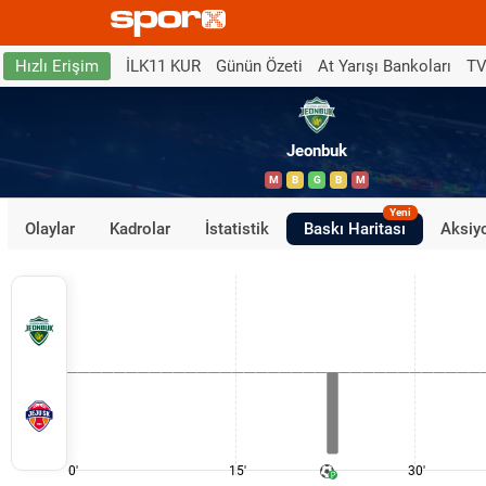
İLK11 KUR
Günün Özeti
At Yarışı Bankoları
TV
Hızlı Erişim
Jeonbuk
M
B
G
B
M
Yeni
Olaylar
Kadrolar
İstatistik
Baskı Haritası
Aksiyo
0'
15'
30'