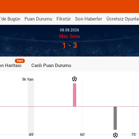
'de Bugün
Puan Durumu
Fikstür
Son Haberler
Ücretsiz Oyunla
08.08.2026
Maç Sonu
1 - 3
Yeni
n Haritası
Canlı Puan Durumu
İlk Yarı
45'
60'
75'