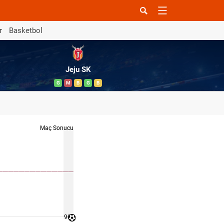
r
Basketbol
Jeju SK
G
M
B
G
B
Maç Sonucu
90 '