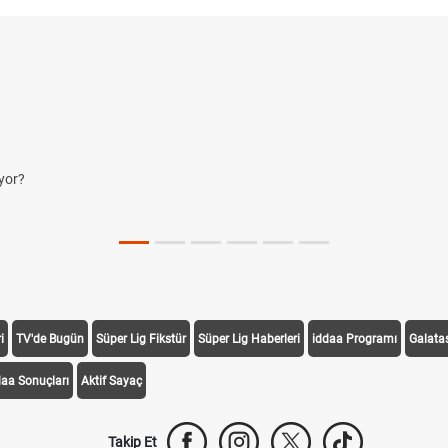
yor?
i
TV'de Bugün
Süper Lig Fikstür
Süper Lig Haberleri
iddaa Programı
Galata
daa Sonuçları
Aktif Sayaç
Takip Et