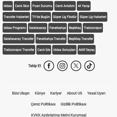
iddaa
Canlı Skor
Puan Durumu
Canlı Anlatım
At Yarışı
Transfer Haberleri
TV'de Bugün
Süper Lig Fikstür
Süper Lig Haberleri
iddaa Programı
Galatasaray
Fenerbahçe
Beşiktaş
Trabzonspor
Galatasaray Transfer
Fenerbahçe Transfer
Beşiktaş Transfer
Trabzonspor Transfer
Canlı İzle
iddaa Sonuçları
Aktif Sayaç
Takip Et
Bize Ulaşın
Künye
Kariyer
About US
Yasal Uyarı
Çerez Politikası
Gizlilik Politikası
KVKK Aydınlatma Metni Kurumsal