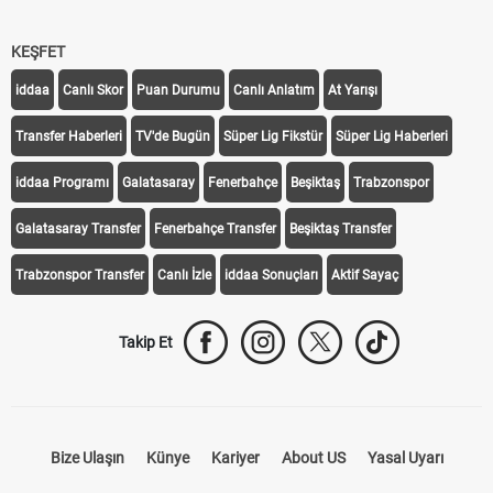
KEŞFET
iddaa
Canlı Skor
Puan Durumu
Canlı Anlatım
At Yarışı
Transfer Haberleri
TV'de Bugün
Süper Lig Fikstür
Süper Lig Haberleri
iddaa Programı
Galatasaray
Fenerbahçe
Beşiktaş
Trabzonspor
Galatasaray Transfer
Fenerbahçe Transfer
Beşiktaş Transfer
Trabzonspor Transfer
Canlı İzle
iddaa Sonuçları
Aktif Sayaç
Takip Et
Bize Ulaşın
Künye
Kariyer
About US
Yasal Uyarı