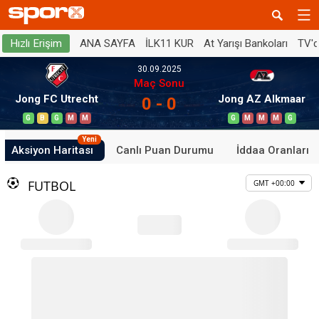
ANA SAYFA
İLK11 KUR
At Yarışı Bankoları
TV'
Hızlı Erişim
30.09.2025
Maç Sonu
Jong FC Utrecht
Jong AZ Alkmaar
0 - 0
G
B
G
M
M
G
M
M
M
G
Yeni
Aksiyon Haritası
Canlı Puan Durumu
İddaa Oranları
FUTBOL
GMT +00:00