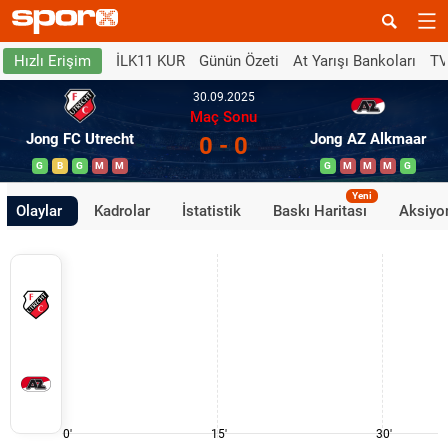
İLK11 KUR
Günün Özeti
At Yarışı Bankoları
TV
Hızlı Erişim
30.09.2025
Maç Sonu
Jong FC Utrecht
Jong AZ Alkmaar
0 - 0
G
B
G
M
M
G
M
M
M
G
Yeni
Olaylar
Kadrolar
İstatistik
Baskı Haritası
Aksiyon
0'
15'
30'