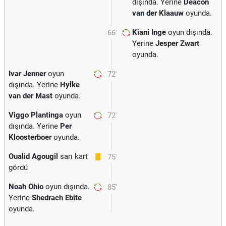
dışında. Yerine
Deacon
van der Klaauw
oyunda.
Kiani Inge
oyun dışında.
66'
Yerine
Jesper Zwart
oyunda.
Ivar Jenner
oyun
72'
dışında. Yerine
Hylke
van der Mast
oyunda.
Viggo Plantinga
oyun
72'
dışında. Yerine
Per
Kloosterboer
oyunda.
Oualid Agougil
sarı kart
75'
gördü
Noah Ohio
oyun dışında.
85'
Yerine
Shedrach Ebite
oyunda.