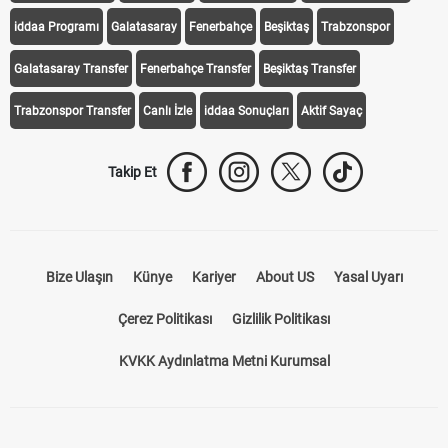
iddaa Programı
Galatasaray
Fenerbahçe
Beşiktaş
Trabzonspor
Galatasaray Transfer
Fenerbahçe Transfer
Beşiktaş Transfer
Trabzonspor Transfer
Canlı İzle
iddaa Sonuçları
Aktif Sayaç
Takip Et
Bize Ulaşın
Künye
Kariyer
About US
Yasal Uyarı
Çerez Politikası
Gizlilik Politikası
KVKK Aydınlatma Metni Kurumsal