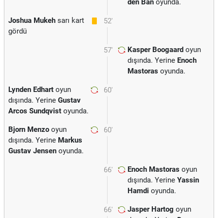
den Ban
oyunda.
Joshua Mukeh
sarı kart
52'
gördü
Kasper Boogaard
oyun
57'
dışında. Yerine
Enoch
Mastoras
oyunda.
Lynden Edhart
oyun
60'
dışında. Yerine
Gustav
Arcos Sundqvist
oyunda.
Bjorn Menzo
oyun
60'
dışında. Yerine
Markus
Gustav Jensen
oyunda.
Enoch Mastoras
oyun
66'
dışında. Yerine
Yassin
Hamdi
oyunda.
Jasper Hartog
oyun
66'