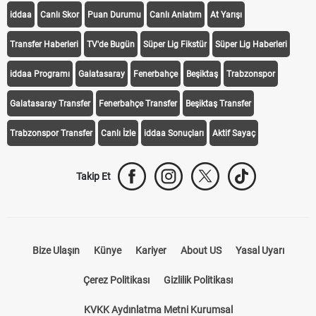
iddaa
Canlı Skor
Puan Durumu
Canlı Anlatım
At Yarışı
Transfer Haberleri
TV'de Bugün
Süper Lig Fikstür
Süper Lig Haberleri
iddaa Programı
Galatasaray
Fenerbahçe
Beşiktaş
Trabzonspor
Galatasaray Transfer
Fenerbahçe Transfer
Beşiktaş Transfer
Trabzonspor Transfer
Canlı İzle
iddaa Sonuçları
Aktif Sayaç
Takip Et
Bize Ulaşın
Künye
Kariyer
About US
Yasal Uyarı
Çerez Politikası
Gizlilik Politikası
KVKK Aydınlatma Metni Kurumsal