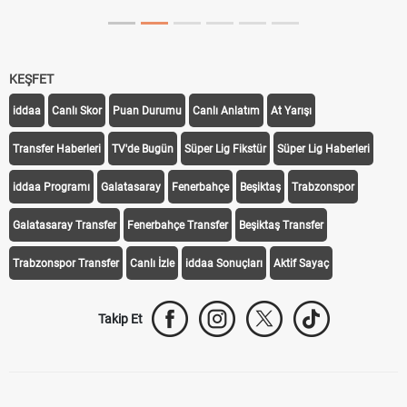
KEŞFET
iddaa
Canlı Skor
Puan Durumu
Canlı Anlatım
At Yarışı
Transfer Haberleri
TV'de Bugün
Süper Lig Fikstür
Süper Lig Haberleri
iddaa Programı
Galatasaray
Fenerbahçe
Beşiktaş
Trabzonspor
Galatasaray Transfer
Fenerbahçe Transfer
Beşiktaş Transfer
Trabzonspor Transfer
Canlı İzle
iddaa Sonuçları
Aktif Sayaç
Takip Et