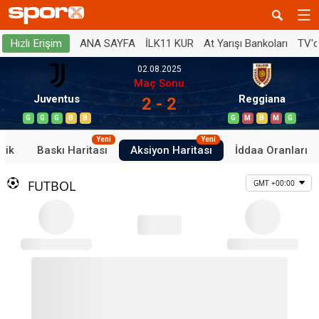
ANA SAYFA
İLK11 KUR
At Yarışı Bankoları
TV'
Hızlı Erişim
02.08.2025
Maç Sonu
Juventus
Reggiana
2 - 2
G
G
G
B
B
G
M
B
M
G
Yeni
Yeni
stik
Baskı Haritası
Aksiyon Haritası
İddaa Oranları
FUTBOL
GMT +00:00