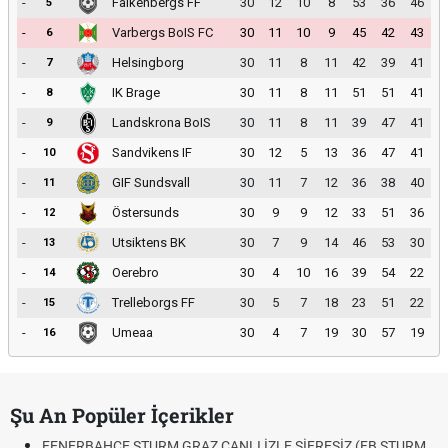
-
Falkenbergs FF
30
12
10
8
53
36
46
5
-
Varbergs BoIS FC
30
11
10
9
45
42
43
6
-
Helsingborg
30
11
8
11
42
39
41
7
-
IK Brage
30
11
8
11
51
51
41
8
-
Landskrona BoIS
30
11
8
11
39
47
41
9
-
Sandvikens IF
30
12
5
13
36
47
41
10
-
GIF Sundsvall
30
11
7
12
36
38
40
11
-
Östersunds
30
9
9
12
33
51
36
12
-
Utsiktens BK
30
7
9
14
46
53
30
13
-
Oerebro
30
4
10
16
39
54
22
14
-
Trelleborgs FF
30
5
7
18
23
51
22
15
-
Umeaa
30
4
7
19
30
57
19
16
Şu An Popüler İçerikler
FENERBAHÇE STURM GRAZ CANLI İZLE ŞİFRESİZ (FB STURM