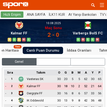
ANA SAYFA
İLK11 KUR
At Yarışı Bankoları
TV'
Hızlı Erişim
10.08.2025
Maç Sonu
Kalmar FF
Varbergs BoIS FC
2 - 0
B
G
B
M
G
G
M
G
G
M
Yeni
on Haritası
Canlı Puan Durumu
İddaa Oranları
Tahm
Genel
İç Saha
Dış Saha
Sıra
Takım
O
G
B
M
A
Y
P
-
Vasteras SK
30
20
5
5
62
30
65
1
-
Kalmar FF
30
18
10
2
52
21
64
2
-
Oergryte FF
30
16
8
6
57
33
56
3
-
IK Oddevold
30
13
9
8
42
36
48
4