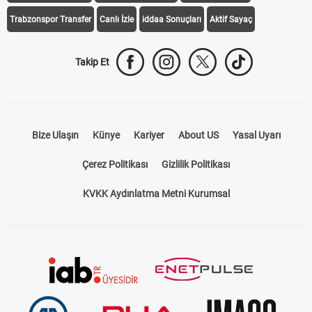
Trabzonspor Transfer
Canlı İzle
iddaa Sonuçları
Aktif Sayaç
Takip Et
Bize Ulaşın
Künye
Kariyer
About US
Yasal Uyarı
Çerez Politikası
Gizlilik Politikası
KVKK Aydınlatma Metni Kurumsal