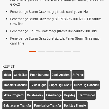
GRAZ)
Fenerbahçe Sturm Graz maçı şifresiz canlı yayın izle
Fenerbahçe Sturm Graz maçı ŞİFRESİZ tv100 İZLE, FB Sturm
Graz link
Fenerbahçe - Sturm Graz maçı şifresiz izle canlı tv100 linki
Fenerbahçe Sturm Graz ücretsiz izle, Fener Sturm Graz maçı
canlı linki
KEŞFET
iddaa
Canlı Skor
Puan Durumu
Canlı Anlatım
At Yarışı
Transfer Haberleri
TV'de Bugün
Süper Lig Fikstür
Süper Lig Haberleri
iddaa Programı
Galatasaray
Fenerbahçe
Beşiktaş
Trabzonspor
Galatasaray Transfer
Fenerbahçe Transfer
Beşiktaş Transfer