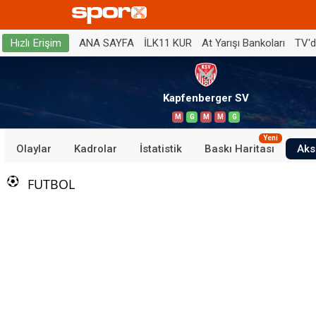
ANA SAYFA
İLK11 KUR
At Yarışı Bankoları
TV'
Hızlı Erişim
Kapfenberger SV
M
G
M
M
G
Yeni
Olaylar
Kadrolar
İstatistik
Baskı Haritası
Aks
FUTBOL