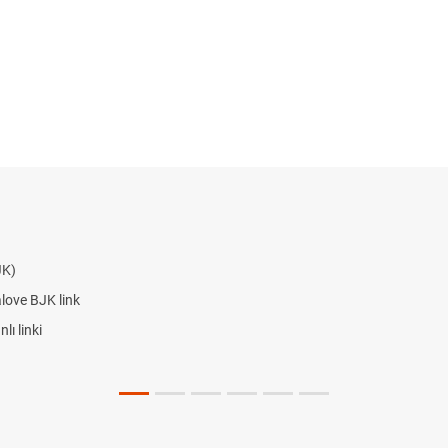
JK)
alove BJK link
ı linki