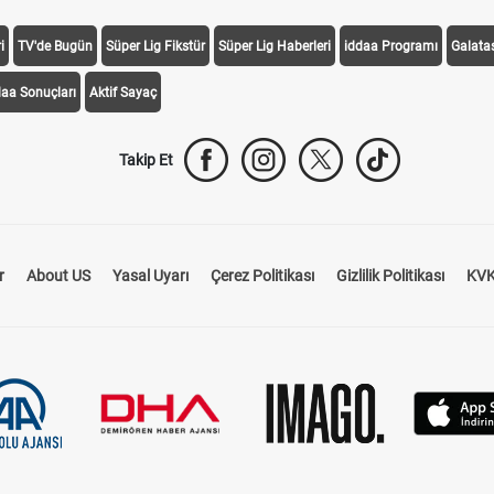
i
TV'de Bugün
Süper Lig Fikstür
Süper Lig Haberleri
iddaa Programı
Galata
daa Sonuçları
Aktif Sayaç
Takip Et
r
About US
Yasal Uyarı
Çerez Politikası
Gizlilik Politikası
KVK