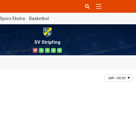
Sporx Ekstra
Basketbol
SV Stripfing
M
G
G
G
G
GMT +00:00