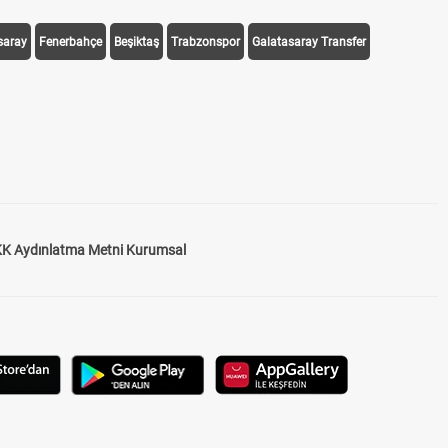
saray
Fenerbahçe
Beşiktaş
Trabzonspor
Galatasaray Transfer
K Aydınlatma Metni Kurumsal