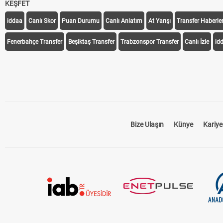
KEŞFET
iddaa
Canlı Skor
Puan Durumu
Canlı Anlatım
At Yarışı
Transfer Haberler
Fenerbahçe Transfer
Beşiktaş Transfer
Trabzonspor Transfer
Canlı İzle
id
Bize Ulaşın
Künye
Kariye