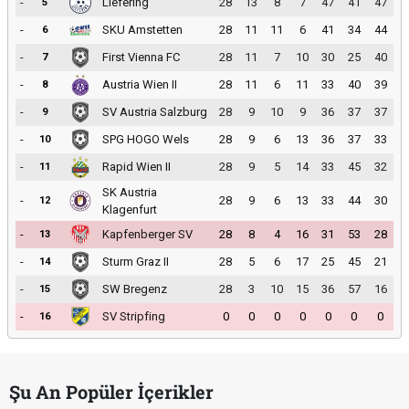
-
Liefering
28
13
8
7
47
41
47
5
-
SKU Amstetten
28
11
11
6
41
34
44
6
-
First Vienna FC
28
11
7
10
30
25
40
7
-
Austria Wien II
28
11
6
11
33
40
39
8
-
SV Austria Salzburg
28
9
10
9
36
37
37
9
-
SPG HOGO Wels
28
9
6
13
36
37
33
10
-
Rapid Wien II
28
9
5
14
33
45
32
11
SK Austria
-
28
9
6
13
33
44
30
12
Klagenfurt
-
Kapfenberger SV
28
8
4
16
31
53
28
13
-
Sturm Graz II
28
5
6
17
25
45
21
14
-
SW Bregenz
28
3
10
15
36
57
16
15
-
SV Stripfing
0
0
0
0
0
0
0
16
Şu An Popüler İçerikler