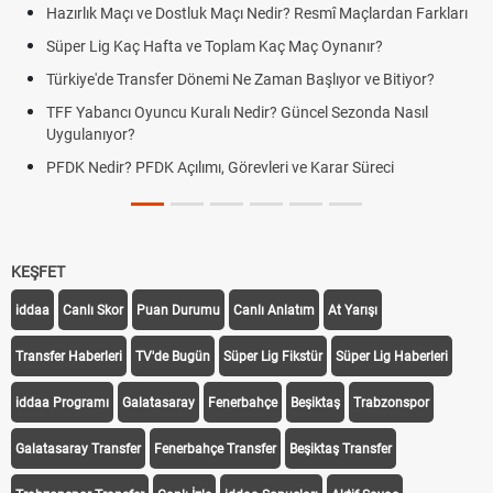
Hazırlık Maçı ve Dostluk Maçı Nedir? Resmî Maçlardan Farkları
Süper Lig Kaç Hafta ve Toplam Kaç Maç Oynanır?
Türkiye'de Transfer Dönemi Ne Zaman Başlıyor ve Bitiyor?
TFF Yabancı Oyuncu Kuralı Nedir? Güncel Sezonda Nasıl
Uygulanıyor?
PFDK Nedir? PFDK Açılımı, Görevleri ve Karar Süreci
KEŞFET
iddaa
Canlı Skor
Puan Durumu
Canlı Anlatım
At Yarışı
Transfer Haberleri
TV'de Bugün
Süper Lig Fikstür
Süper Lig Haberleri
iddaa Programı
Galatasaray
Fenerbahçe
Beşiktaş
Trabzonspor
Galatasaray Transfer
Fenerbahçe Transfer
Beşiktaş Transfer