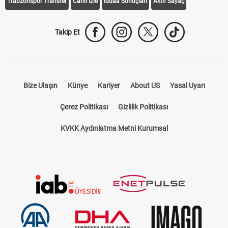
Trabzonspor Transfer
Canlı İzle
iddaa Sonuçları
Aktif Sayaç
Takip Et
Bize Ulaşın
Künye
Kariyer
About US
Yasal Uyarı
Çerez Politikası
Gizlilik Politikası
KVKK Aydınlatma Metni Kurumsal