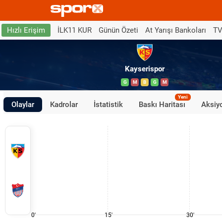
İLK11 KUR
Günün Özeti
At Yarışı Bankoları
TV
Hızlı Erişim
Kayserispor
G
M
B
G
M
Yeni
Olaylar
Kadrolar
İstatistik
Baskı Haritası
Aksiyo
0'
15'
30'