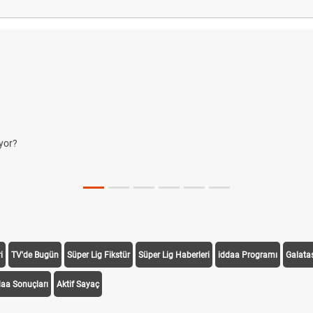
yor?
i
TV'de Bugün
Süper Lig Fikstür
Süper Lig Haberleri
iddaa Programı
Galata
daa Sonuçları
Aktif Sayaç