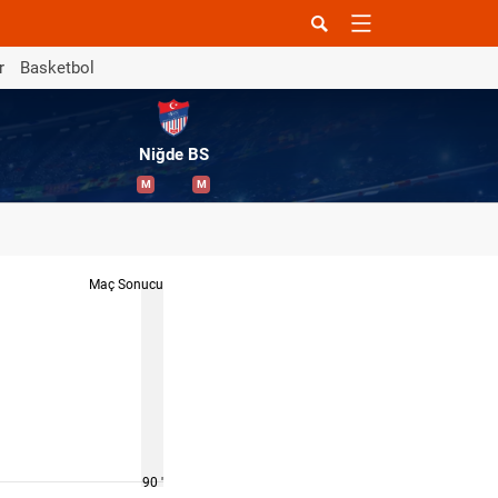
r
Basketbol
Niğde BS
M
M
Maç Sonucu
90 '