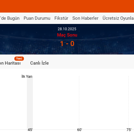
'de Bugün
Puan Durumu
Fikstür
Son Haberler
Ücretsiz Oyunla
28.10.2025
Maç Sonu
1 - 0
Yeni
n Haritası
Canlı İzle
İlk Yarı
45'
60'
75'