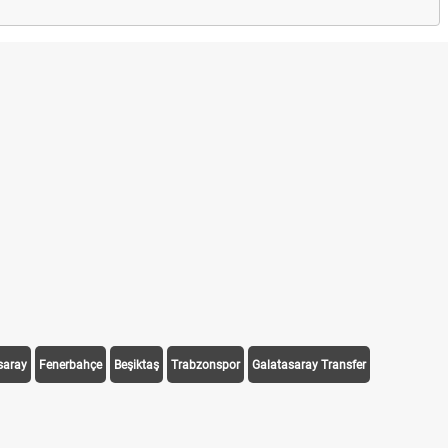
saray
Fenerbahçe
Beşiktaş
Trabzonspor
Galatasaray Transfer