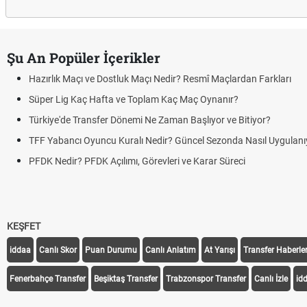
Şu An Popüler İçerikler
Hazırlık Maçı ve Dostluk Maçı Nedir? Resmî Maçlardan Farkları
Süper Lig Kaç Hafta ve Toplam Kaç Maç Oynanır?
Türkiye'de Transfer Dönemi Ne Zaman Başlıyor ve Bitiyor?
TFF Yabancı Oyuncu Kuralı Nedir? Güncel Sezonda Nasıl Uygulanı
PFDK Nedir? PFDK Açılımı, Görevleri ve Karar Süreci
KEŞFET
iddaa
Canlı Skor
Puan Durumu
Canlı Anlatım
At Yarışı
Transfer Haberler
Fenerbahçe Transfer
Beşiktaş Transfer
Trabzonspor Transfer
Canlı İzle
id