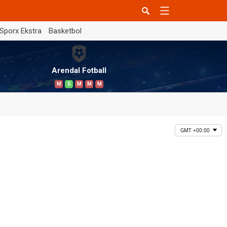
Sporx Ekstra
Basketbol
Arendal Fotball
M
G
M
M
M
GMT +00:00