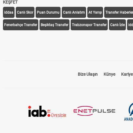
KEŞFET
iddaa
Canlı Skor
Puan Durumu
Canlı Anlatım
At Yarışı
Transfer Haberler
Fenerbahçe Transfer
Beşiktaş Transfer
Trabzonspor Transfer
Canlı İzle
id
Bize Ulaşın
Künye
Kariye