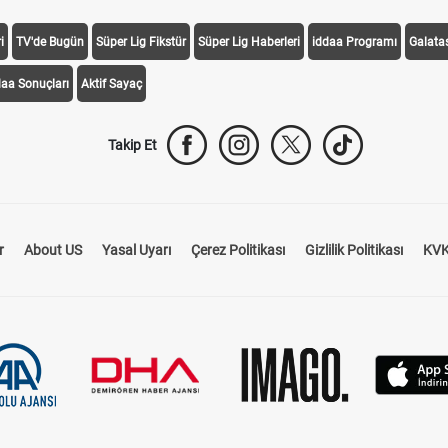
i
TV'de Bugün
Süper Lig Fikstür
Süper Lig Haberleri
iddaa Programı
Galata
daa Sonuçları
Aktif Sayaç
Takip Et
r
About US
Yasal Uyarı
Çerez Politikası
Gizlilik Politikası
KVK