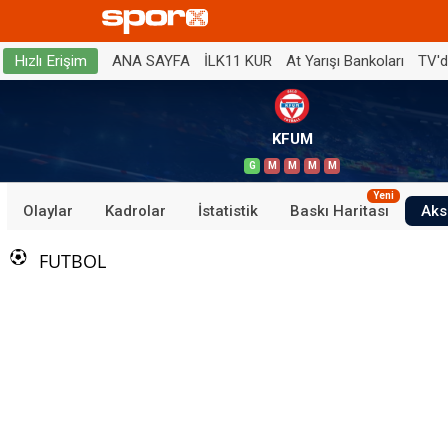
ANA SAYFA
İLK11 KUR
At Yarışı Bankoları
TV'
Hızlı Erişim
KFUM
G
M
M
M
M
Yeni
Olaylar
Kadrolar
İstatistik
Baskı Haritası
Aks
FUTBOL