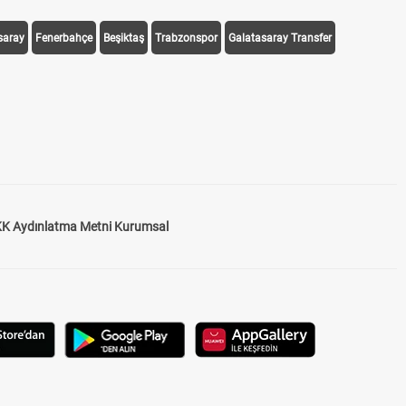
saray
Fenerbahçe
Beşiktaş
Trabzonspor
Galatasaray Transfer
K Aydınlatma Metni Kurumsal