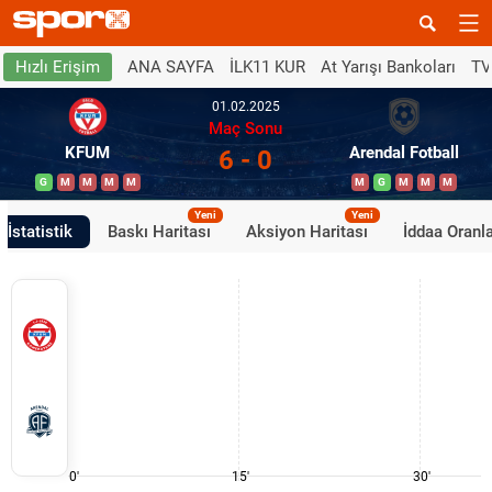
ANA SAYFA
İLK11 KUR
At Yarışı Bankoları
TV
Hızlı Erişim
01.02.2025
Maç Sonu
KFUM
Arendal Fotball
6 - 0
G
M
M
M
M
M
G
M
M
M
Yeni
Yeni
İstatistik
Baskı Haritası
Aksiyon Haritası
İddaa Oranla
0'
15'
30'