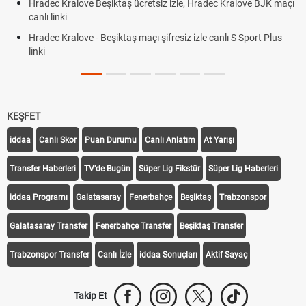
Hradec Kralove Beşiktaş ücretsiz izle, Hradec Kralove BJK maçı
canlı linki
Hradec Kralove - Beşiktaş maçı şifresiz izle canlı S Sport Plus
linki
KEŞFET
iddaa
Canlı Skor
Puan Durumu
Canlı Anlatım
At Yarışı
Transfer Haberleri
TV'de Bugün
Süper Lig Fikstür
Süper Lig Haberleri
iddaa Programı
Galatasaray
Fenerbahçe
Beşiktaş
Trabzonspor
Galatasaray Transfer
Fenerbahçe Transfer
Beşiktaş Transfer
Trabzonspor Transfer
Canlı İzle
iddaa Sonuçları
Aktif Sayaç
Takip Et