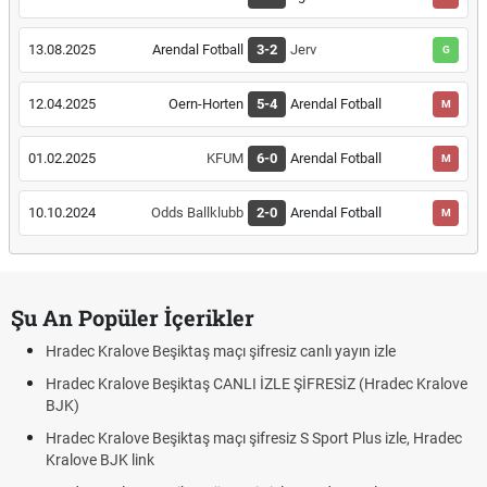
13.08.2025
Arendal Fotball
3-2
Jerv
G
12.04.2025
Oern-Horten
5-4
Arendal Fotball
M
01.02.2025
KFUM
6-0
Arendal Fotball
M
10.10.2024
Odds Ballklubb
2-0
Arendal Fotball
M
Şu An Popüler İçerikler
Hradec Kralove Beşiktaş maçı şifresiz canlı yayın izle
Hradec Kralove Beşiktaş CANLI İZLE ŞİFRESİZ (Hradec Kralove
BJK)
Hradec Kralove Beşiktaş maçı şifresiz S Sport Plus izle, Hradec
Kralove BJK link