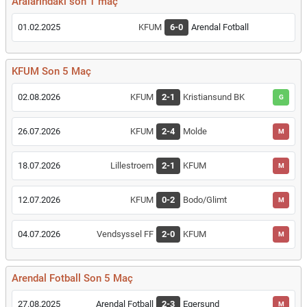
Aralarındaki son 1 maç
01.02.2025
KFUM
6-0
Arendal Fotball
KFUM Son 5 Maç
02.08.2026
KFUM
2-1
Kristiansund BK
G
26.07.2026
KFUM
2-4
Molde
M
18.07.2026
Lillestroem
2-1
KFUM
M
12.07.2026
KFUM
0-2
Bodo/Glimt
M
04.07.2026
Vendsyssel FF
2-0
KFUM
M
Arendal Fotball Son 5 Maç
27.08.2025
Arendal Fotball
2-3
Egersund
M