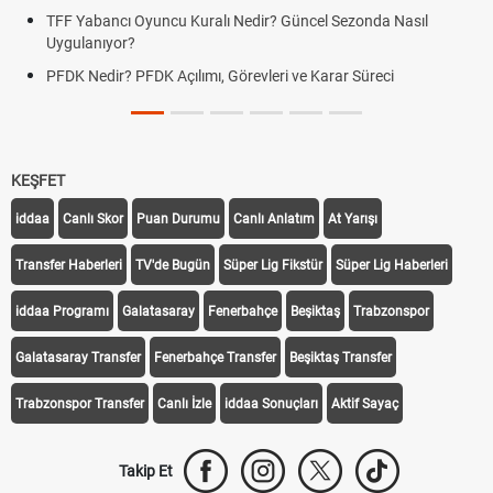
TFF Yabancı Oyuncu Kuralı Nedir? Güncel Sezonda Nasıl
Uygulanıyor?
PFDK Nedir? PFDK Açılımı, Görevleri ve Karar Süreci
KEŞFET
iddaa
Canlı Skor
Puan Durumu
Canlı Anlatım
At Yarışı
Transfer Haberleri
TV'de Bugün
Süper Lig Fikstür
Süper Lig Haberleri
iddaa Programı
Galatasaray
Fenerbahçe
Beşiktaş
Trabzonspor
Galatasaray Transfer
Fenerbahçe Transfer
Beşiktaş Transfer
Trabzonspor Transfer
Canlı İzle
iddaa Sonuçları
Aktif Sayaç
Takip Et