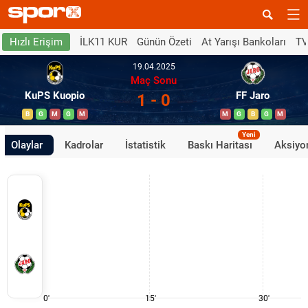
İLK11 KUR
Günün Özeti
At Yarışı Bankoları
TV
Hızlı Erişim
19.04.2025
Maç Sonu
KuPS Kuopio
FF Jaro
1 - 0
B
G
M
G
M
M
G
B
G
M
Yeni
Olaylar
Kadrolar
İstatistik
Baskı Haritası
Aksiyon
0'
15'
30'