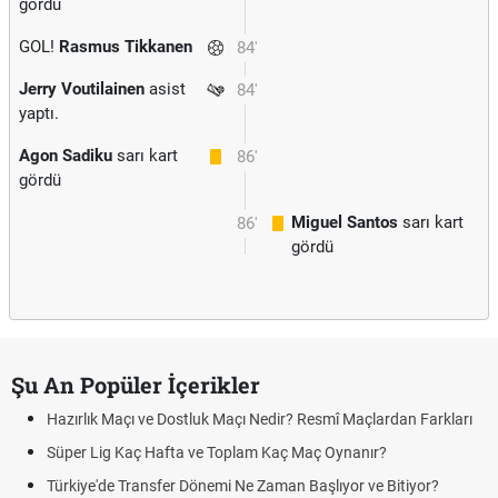
gördü
GOL!
Rasmus Tikkanen
84'
Jerry Voutilainen
asist
84'
yaptı.
Agon Sadiku
sarı kart
86'
gördü
Miguel Santos
sarı kart
86'
gördü
Şu An Popüler İçerikler
Hazırlık Maçı ve Dostluk Maçı Nedir? Resmî Maçlardan Farkları
Süper Lig Kaç Hafta ve Toplam Kaç Maç Oynanır?
Türkiye'de Transfer Dönemi Ne Zaman Başlıyor ve Bitiyor?