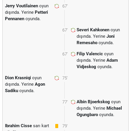
Jerry Voutilainen
oyun
67'
dışında. Yerine
Petteri
Pennanen
oyunda.
Severi Kahkonen
oyun
67'
dışında. Yerine
Joni
Remesaho
oyunda.
Filip Valencic
oyun
67'
dışında. Yerine
Adam
Vidjeskog
oyunda.
Dion Krasniqi
oyun
75'
dışında. Yerine
Agon
Sadiku
oyunda.
Albin Bjoerkskog
oyun
77'
dışında. Yerine
Michael
Ogungbaro
oyunda.
Ibrahim Cisse
sarı kart
79'