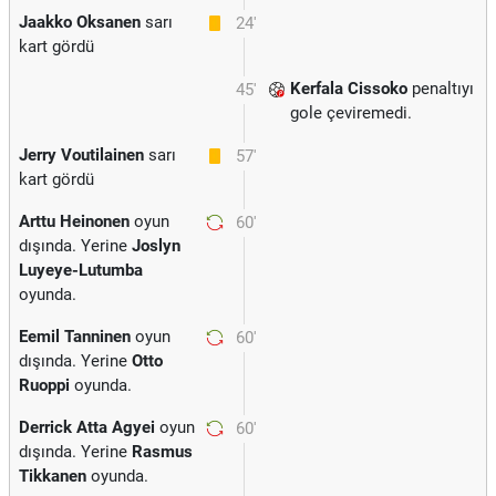
Jaakko Oksanen
sarı
24'
kart gördü
Kerfala Cissoko
penaltıyı
45'
gole çeviremedi.
Jerry Voutilainen
sarı
57'
kart gördü
Arttu Heinonen
oyun
60'
dışında. Yerine
Joslyn
Luyeye-Lutumba
oyunda.
Eemil Tanninen
oyun
60'
dışında. Yerine
Otto
Ruoppi
oyunda.
Derrick Atta Agyei
oyun
60'
dışında. Yerine
Rasmus
Tikkanen
oyunda.