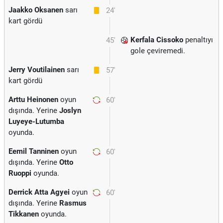
Jaakko Oksanen
sarı
24'
kart gördü
Kerfala Cissoko
penaltıyı
45'
gole çeviremedi.
Jerry Voutilainen
sarı
57'
kart gördü
Arttu Heinonen
oyun
60'
dışında. Yerine
Joslyn
Luyeye-Lutumba
oyunda.
Eemil Tanninen
oyun
60'
dışında. Yerine
Otto
Ruoppi
oyunda.
Derrick Atta Agyei
oyun
60'
dışında. Yerine
Rasmus
Tikkanen
oyunda.