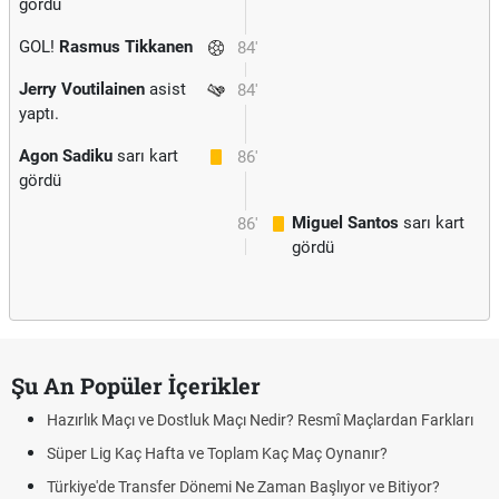
gördü
GOL!
Rasmus Tikkanen
84'
Jerry Voutilainen
asist
84'
yaptı.
Agon Sadiku
sarı kart
86'
gördü
Miguel Santos
sarı kart
86'
gördü
Şu An Popüler İçerikler
Hazırlık Maçı ve Dostluk Maçı Nedir? Resmî Maçlardan Farkları
Süper Lig Kaç Hafta ve Toplam Kaç Maç Oynanır?
Türkiye'de Transfer Dönemi Ne Zaman Başlıyor ve Bitiyor?