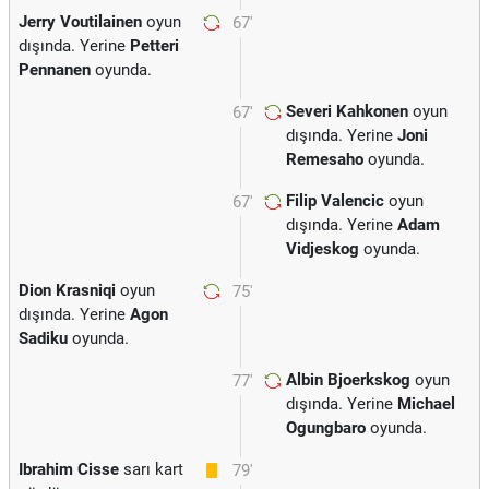
Jerry Voutilainen
oyun
67'
dışında. Yerine
Petteri
Pennanen
oyunda.
Severi Kahkonen
oyun
67'
dışında. Yerine
Joni
Remesaho
oyunda.
Filip Valencic
oyun
67'
dışında. Yerine
Adam
Vidjeskog
oyunda.
Dion Krasniqi
oyun
75'
dışında. Yerine
Agon
Sadiku
oyunda.
Albin Bjoerkskog
oyun
77'
dışında. Yerine
Michael
Ogungbaro
oyunda.
Ibrahim Cisse
sarı kart
79'