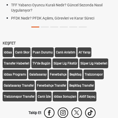
TFF Yabancı Oyuncu Kuralı Nedir? Güncel Sezonda Nasıl
Uygulanıyor?
PFDK Nedir? PFDK Açılımı, Görevleri ve Karar Süreci
KEŞFET
iddaa
Canlı Skor
Puan Durumu
Canlı Anlatım
At Yarışı
Transfer Haberleri
TV'de Bugün
Süper Lig Fikstür
Süper Lig Haberleri
iddaa Programı
Galatasaray
Fenerbahçe
Beşiktaş
Trabzonspor
Galatasaray Transfer
Fenerbahçe Transfer
Beşiktaş Transfer
Trabzonspor Transfer
Canlı İzle
iddaa Sonuçları
Aktif Sayaç
Takip Et