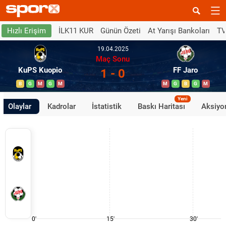
İLK11 KUR
Günün Özeti
At Yarışı Bankoları
TV
Hızlı Erişim
19.04.2025
Maç Sonu
KuPS Kuopio
FF Jaro
1 - 0
B
G
M
G
M
M
G
B
G
M
Yeni
Olaylar
Kadrolar
İstatistik
Baskı Haritası
Aksiyon
0'
15'
30'