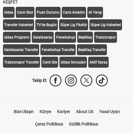
KEŞFET
iddaa
Canlı Skor
Puan Durumu
Canlı Anlatım
At Yarışı
Transfer Haberleri
TV'de Bugün
Süper Lig Fikstür
Süper Lig Haberleri
iddaa Programı
Galatasaray
Fenerbahçe
Beşiktaş
Trabzonspor
Galatasaray Transfer
Fenerbahçe Transfer
Beşiktaş Transfer
Trabzonspor Transfer
Canlı İzle
iddaa Sonuçları
Aktif Sayaç
Takip Et
Bize Ulaşın
Künye
Kariyer
About US
Yasal Uyarı
Çerez Politikası
Gizlilik Politikası