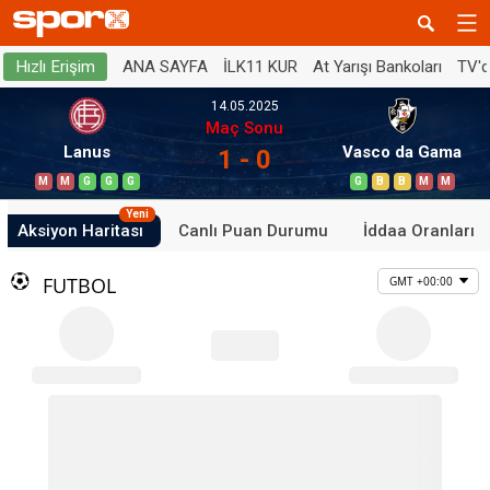
ANA SAYFA
İLK11 KUR
At Yarışı Bankoları
TV'
Hızlı Erişim
14.05.2025
Maç Sonu
Lanus
Vasco da Gama
1 - 0
M
M
G
G
G
G
B
B
M
M
Yeni
Aksiyon Haritası
Canlı Puan Durumu
İddaa Oranları
FUTBOL
GMT +00:00