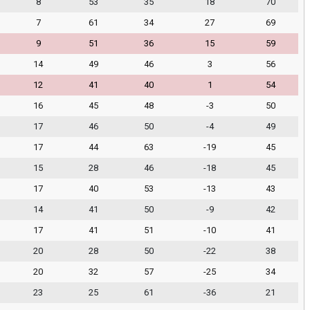
8
53
35
18
70
7
61
34
27
69
9
51
36
15
59
14
49
46
3
56
12
41
40
1
54
16
45
48
-3
50
17
46
50
-4
49
17
44
63
-19
45
15
28
46
-18
45
17
40
53
-13
43
14
41
50
-9
42
17
41
51
-10
41
20
28
50
-22
38
20
32
57
-25
34
23
25
61
-36
21