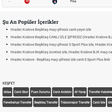
-
Pisa
20
Şu An Popüler İçerikler
Hradec Kralove Beşiktaş maçı şifresiz canlı yayın izle
Hradec Kralove Beşiktaş CANLI İZLE ŞİFRESİZ (Hradec Kralove B
Hradec Kralove Beşiktaş maçı şifresiz S Sport Plus izle, Hradec Kr
Hradec Kralove Beşiktaş ücretsiz izle, Hradec Kralove BJK maçı canl
Hradec Kralove - Beşiktaş maçı şifresiz izle canlı S Sport Plus linki
KEŞFET
iddaa
Canlı Skor
Puan Durumu
Canlı Anlatım
At Yarışı
Transfer Haberler
Fenerbahçe Transfer
Beşiktaş Transfer
Trabzonspor Transfer
Canlı İzle
id