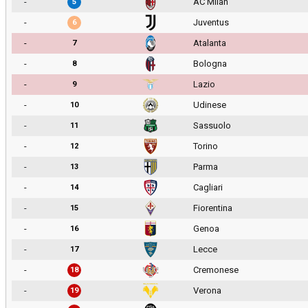
-
AC Milan
5
-
Juventus
6
-
Atalanta
7
-
Bologna
8
-
Lazio
9
-
Udinese
10
-
Sassuolo
11
-
Torino
12
-
Parma
13
-
Cagliari
14
-
Fiorentina
15
-
Genoa
16
-
Lecce
17
-
Cremonese
18
-
Verona
19