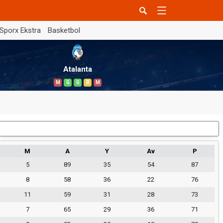
Sporx Ekstra
Basketbol
Atalanta
M
G
G
B
M
Dış Saha
M
A
Y
Av
P
5
89
35
54
87
8
58
36
22
76
11
59
31
28
73
7
65
29
36
71