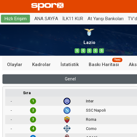
ANA SAYFA
İLK11 KUR
At Yarışı Bankoları
TV'
Hızlı Erişim
Lazio
G
G
G
G
G
Yeni
Olaylar
Kadrolar
İstatistik
Baskı Haritası
Aks
Genel
Sıra
-
Inter
1
-
SSC Napoli
2
-
Roma
3
-
Como
4