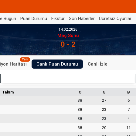
de Bugün
Puan Durumu
Fikstür
Son Haberler
Ücretsiz Oyunlar
14.02.2026
Maç Sonu
0 - 2
Yeni
iyon Haritası
Canlı Puan Durumu
Canlı İzle
İç Saha
Takım
O
G
B
38
27
6
38
23
7
38
23
4
38
20
11