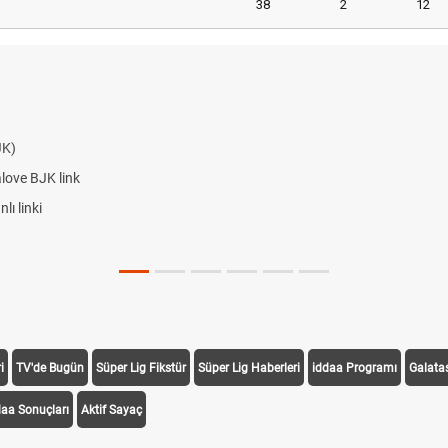
38
2
12
JK)
alove BJK link
ı linki
i
TV'de Bugün
Süper Lig Fikstür
Süper Lig Haberleri
iddaa Programı
Galata
daa Sonuçları
Aktif Sayaç