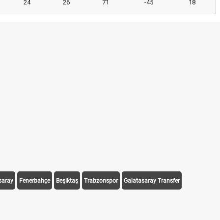
24
26
71
-45
18
saray
Fenerbahçe
Beşiktaş
Trabzonspor
Galatasaray Transfer