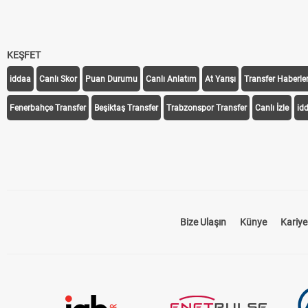
KEŞFET
iddaa
Canlı Skor
Puan Durumu
Canlı Anlatım
At Yarışı
Transfer Haberler
Fenerbahçe Transfer
Beşiktaş Transfer
Trabzonspor Transfer
Canlı İzle
id
Bize Ulaşın
Künye
Kariye