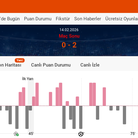
'de Bugün
Puan Durumu
Fikstür
Son Haberler
Ücretsiz Oyunla
14.02.2026
Maç Sonu
0 - 2
Yeni
n Haritası
Canlı Puan Durumu
Canlı İzle
İlk Yarı
45'
60'
75'