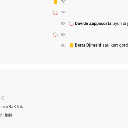
78'
79'
Davide Zappacosta
oyun dış
83'
88'
Berat Djimsiti
sarı kart gör
90'
ve BJK link
inki