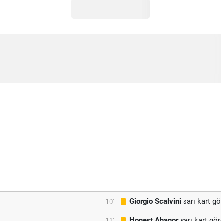
Giorgio Scalvini
sarı kart gö
10'
Honest Ahanor
sarı kart gö
11'