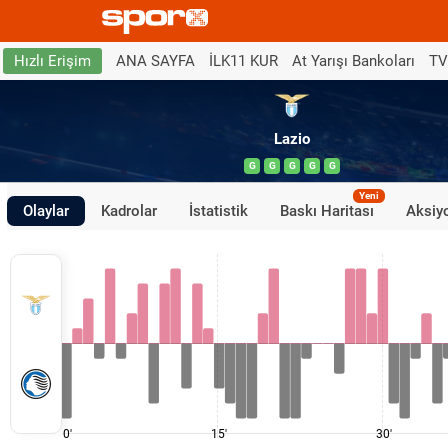
ANA SAYFA
İLK11 KUR
At Yarışı Bankoları
TV
Hızlı Erişim
Lazio
G
G
G
G
G
Yeni
Olaylar
Kadrolar
İstatistik
Baskı Haritası
Aksiyo
0'
15'
30'