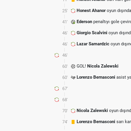
Honest Ahanor
oyun dışında
25'
Ederson
penaltıyı gole çevird
41'
Giorgio Scalvini
oyun dışınd
46'
Lazar Samardzic
oyun dışın
46'
46'
GOL!
Nicola Zalewski
60'
Lorenzo Bernasconi
asist ya
60'
67'
68'
Nicola Zalewski
oyun dışınd
70'
Lorenzo Bernasconi
sarı kar
74'