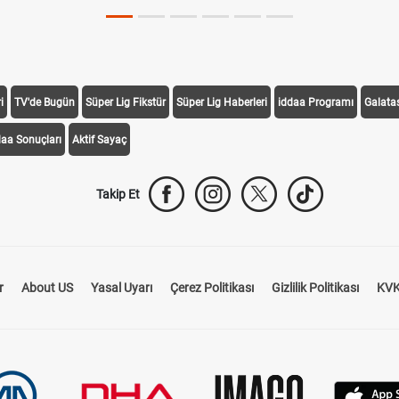
i
TV'de Bugün
Süper Lig Fikstür
Süper Lig Haberleri
iddaa Programı
Galata
daa Sonuçları
Aktif Sayaç
Takip Et
r
About US
Yasal Uyarı
Çerez Politikası
Gizlilik Politikası
KVK