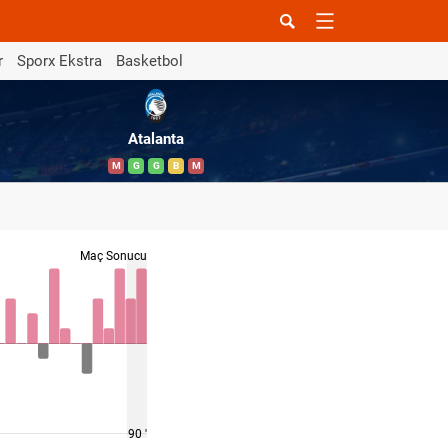
r
Sporx Ekstra
Basketbol
Atalanta
M
G
G
B
M
Maç Sonucu
90 '