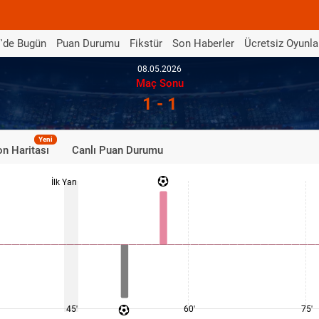
'de Bugün
Puan Durumu
Fikstür
Son Haberler
Ücretsiz Oyunla
08.05.2026
Maç Sonu
1 - 1
Yeni
n Haritası
Canlı Puan Durumu
İlk Yarı
45'
60'
75'