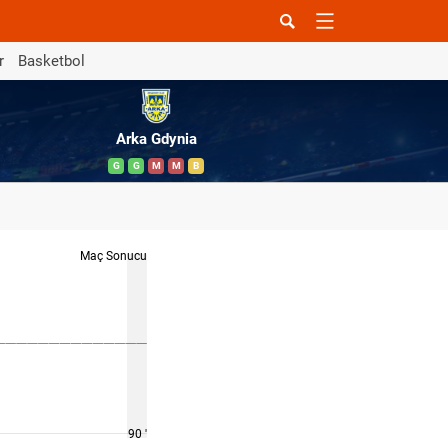
r
Basketbol
Arka Gdynia
G
G
M
M
B
Maç Sonucu
90 '