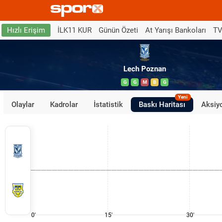
İLK11 KUR
Günün Özeti
At Yarışı Bankoları
TV
Hızlı Erişim
Lech Poznan
G
G
M
B
G
Yeni
Olaylar
Kadrolar
İstatistik
Baskı Haritası
Aksiyo
0'
15'
30'