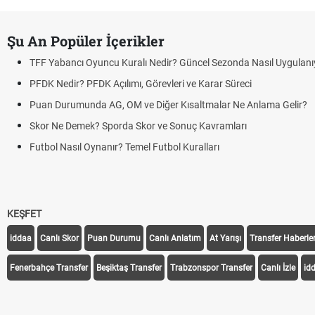
Şu An Popüler İçerikler
TFF Yabancı Oyuncu Kuralı Nedir? Güncel Sezonda Nasıl Uygulanı
PFDK Nedir? PFDK Açılımı, Görevleri ve Karar Süreci
Puan Durumunda AG, OM ve Diğer Kısaltmalar Ne Anlama Gelir?
Skor Ne Demek? Sporda Skor ve Sonuç Kavramları
Futbol Nasıl Oynanır? Temel Futbol Kuralları
KEŞFET
iddaa
Canlı Skor
Puan Durumu
Canlı Anlatım
At Yarışı
Transfer Haberler
Fenerbahçe Transfer
Beşiktaş Transfer
Trabzonspor Transfer
Canlı İzle
id