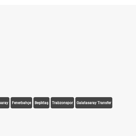
saray
Fenerbahçe
Beşiktaş
Trabzonspor
Galatasaray Transfer