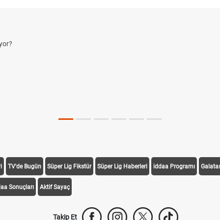
yor?
i
TV'de Bugün
Süper Lig Fikstür
Süper Lig Haberleri
iddaa Programı
Galata
daa Sonuçları
Aktif Sayaç
Takip Et