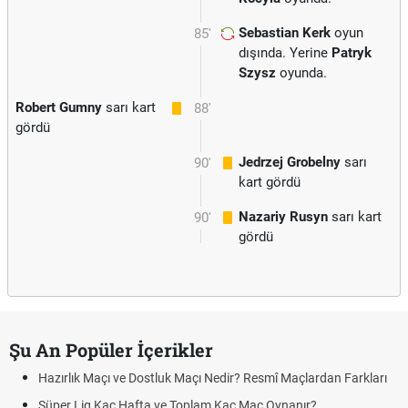
Sebastian Kerk
oyun
85'
dışında. Yerine
Patryk
Szysz
oyunda.
Robert Gumny
sarı kart
88'
gördü
Jedrzej Grobelny
sarı
90'
kart gördü
Nazariy Rusyn
sarı kart
90'
gördü
Şu An Popüler İçerikler
Hazırlık Maçı ve Dostluk Maçı Nedir? Resmî Maçlardan Farkları
Süper Lig Kaç Hafta ve Toplam Kaç Maç Oynanır?