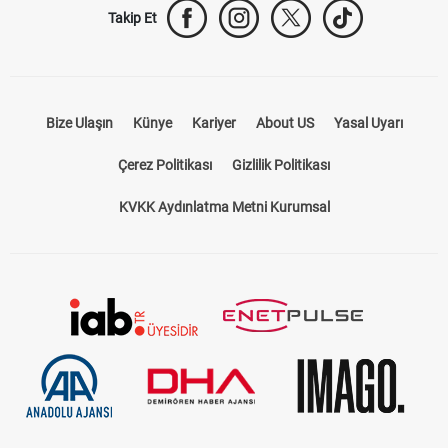
Takip Et
Bize Ulaşın
Künye
Kariyer
About US
Yasal Uyarı
Çerez Politikası
Gizlilik Politikası
KVKK Aydınlatma Metni Kurumsal