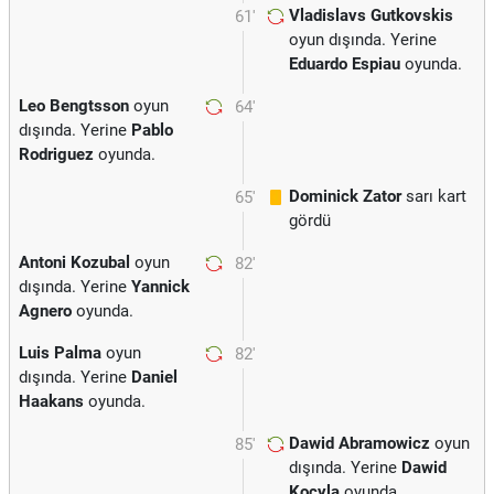
Vladislavs Gutkovskis
61'
oyun dışında. Yerine
Eduardo Espiau
oyunda.
Leo Bengtsson
oyun
64'
dışında. Yerine
Pablo
Rodriguez
oyunda.
Dominick Zator
sarı kart
65'
gördü
Antoni Kozubal
oyun
82'
dışında. Yerine
Yannick
Agnero
oyunda.
Luis Palma
oyun
82'
dışında. Yerine
Daniel
Haakans
oyunda.
Dawid Abramowicz
oyun
85'
dışında. Yerine
Dawid
Kocyla
oyunda.