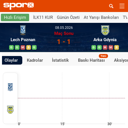
İLK11 KUR
Günün Özeti
At Yarışı Bankoları
TV
Hızlı Erişim
08.05.2026
Maç Sonu
Lech Poznan
Arka Gdynia
1 - 1
G
G
M
B
G
G
G
M
M
B
Yeni
Olaylar
Kadrolar
İstatistik
Baskı Haritası
Aksiyon
0'
15'
30'