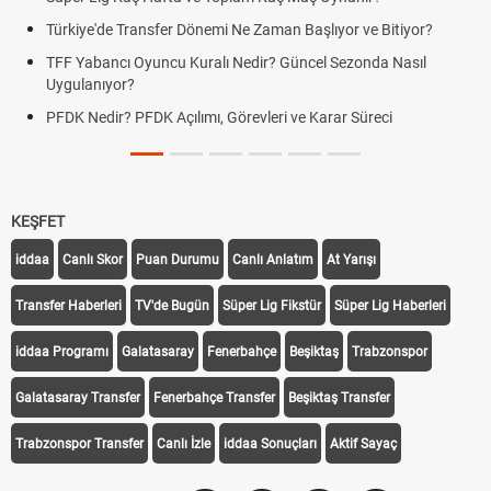
Türkiye'de Transfer Dönemi Ne Zaman Başlıyor ve Bitiyor?
TFF Yabancı Oyuncu Kuralı Nedir? Güncel Sezonda Nasıl
Uygulanıyor?
PFDK Nedir? PFDK Açılımı, Görevleri ve Karar Süreci
KEŞFET
iddaa
Canlı Skor
Puan Durumu
Canlı Anlatım
At Yarışı
Transfer Haberleri
TV'de Bugün
Süper Lig Fikstür
Süper Lig Haberleri
iddaa Programı
Galatasaray
Fenerbahçe
Beşiktaş
Trabzonspor
Galatasaray Transfer
Fenerbahçe Transfer
Beşiktaş Transfer
Trabzonspor Transfer
Canlı İzle
iddaa Sonuçları
Aktif Sayaç