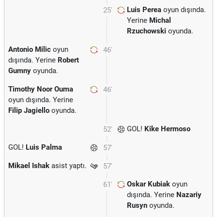
Luis Perea
oyun dışında.
25'
Yerine
Michal
Rzuchowski
oyunda.
Antonio Milic
oyun
46'
dışında. Yerine
Robert
Gumny
oyunda.
Timothy Noor Ouma
46'
oyun dışında. Yerine
Filip Jagiello
oyunda.
GOL!
Kike Hermoso
52'
GOL!
Luis Palma
57'
Mikael Ishak
asist yaptı.
57'
Oskar Kubiak
oyun
61'
dışında. Yerine
Nazariy
Rusyn
oyunda.