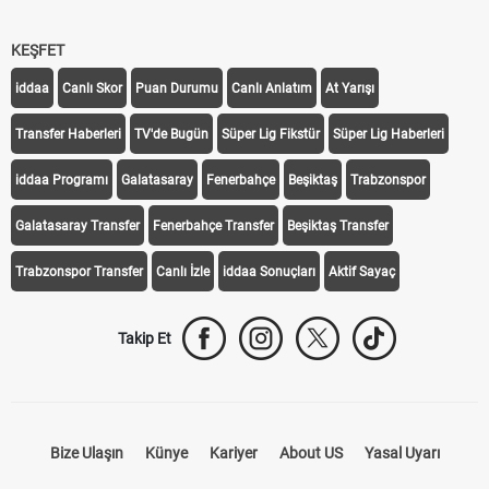
KEŞFET
iddaa
Canlı Skor
Puan Durumu
Canlı Anlatım
At Yarışı
Transfer Haberleri
TV'de Bugün
Süper Lig Fikstür
Süper Lig Haberleri
iddaa Programı
Galatasaray
Fenerbahçe
Beşiktaş
Trabzonspor
Galatasaray Transfer
Fenerbahçe Transfer
Beşiktaş Transfer
Trabzonspor Transfer
Canlı İzle
iddaa Sonuçları
Aktif Sayaç
Takip Et
Bize Ulaşın
Künye
Kariyer
About US
Yasal Uyarı