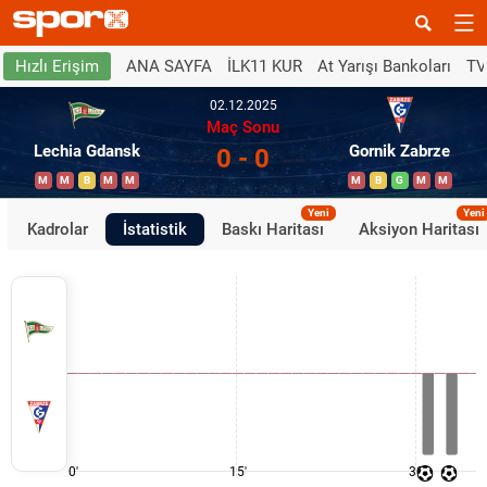
ANA SAYFA
İLK11 KUR
At Yarışı Bankoları
TV
Hızlı Erişim
02.12.2025
Maç Sonu
Lechia Gdansk
Gornik Zabrze
0 - 0
M
M
B
M
M
M
B
G
M
M
Yeni
Yeni
Kadrolar
İstatistik
Baskı Haritası
Aksiyon Haritası
0'
15'
30'