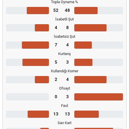
Topla Oynama %
52
48
İsabetli Şut
4
8
İsabetsiz Şut
7
4
Kurtarış
5
3
Kullandığı Korner
2
4
Ofsayt
0
3
Faul
13
13
Sarı Kart