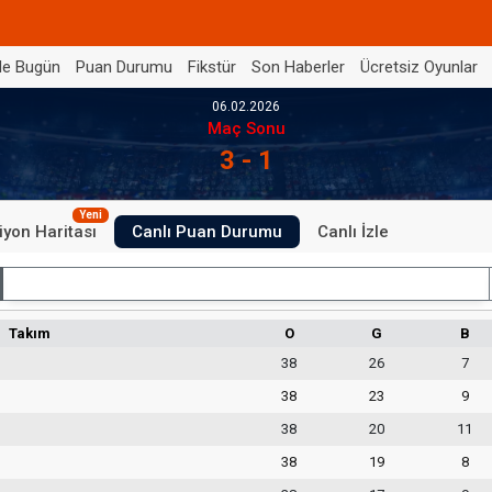
de Bugün
Puan Durumu
Fikstür
Son Haberler
Ücretsiz Oyunlar
06.02.2026
Maç Sonu
3 - 1
Yeni
iyon Haritası
Canlı Puan Durumu
Canlı İzle
İç Saha
Takım
O
G
B
38
26
7
38
23
9
38
20
11
38
19
8