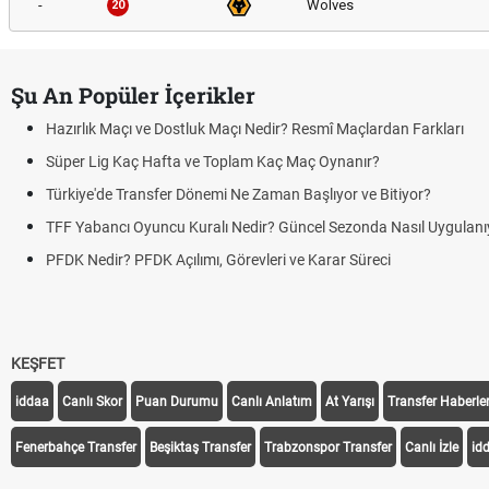
-
Wolves
20
Şu An Popüler İçerikler
Hazırlık Maçı ve Dostluk Maçı Nedir? Resmî Maçlardan Farkları
Süper Lig Kaç Hafta ve Toplam Kaç Maç Oynanır?
Türkiye'de Transfer Dönemi Ne Zaman Başlıyor ve Bitiyor?
TFF Yabancı Oyuncu Kuralı Nedir? Güncel Sezonda Nasıl Uygulanı
PFDK Nedir? PFDK Açılımı, Görevleri ve Karar Süreci
KEŞFET
iddaa
Canlı Skor
Puan Durumu
Canlı Anlatım
At Yarışı
Transfer Haberler
Fenerbahçe Transfer
Beşiktaş Transfer
Trabzonspor Transfer
Canlı İzle
id