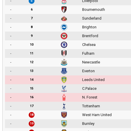
-
Liverpool
5
-
Bournemouth
6
-
Sunderland
7
-
Brighton
8
-
Brentford
9
-
Chelsea
10
-
Fulham
11
-
Newcastle
12
-
Everton
13
-
Leeds United
14
-
C.Palace
15
-
N. Forest
16
-
Tottenham
17
-
West Ham United
18
-
Burnley
19