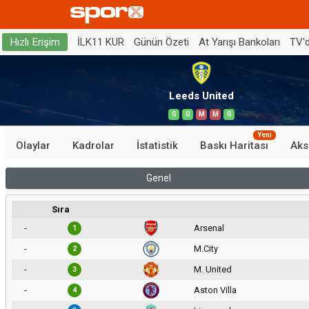
İLK11 KUR
Günün Özeti
At Yarışı Bankoları
TV'
Hızlı Erişim
Leeds United
G
G
M
M
G
Yeni
Olaylar
Kadrolar
İstatistik
Baskı Haritası
Aks
Genel
Sıra
-
Arsenal
1
-
M.City
2
-
M. United
3
-
Aston Villa
4