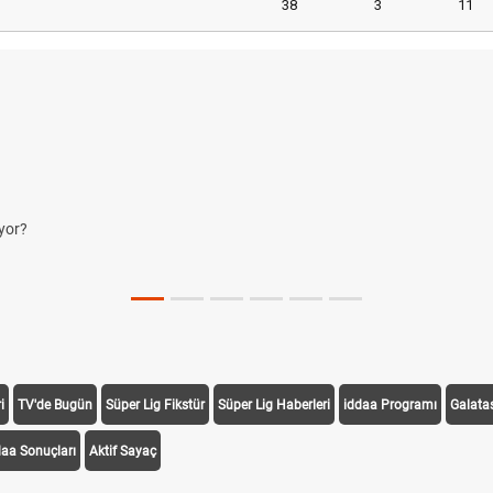
38
3
11
yor?
i
TV'de Bugün
Süper Lig Fikstür
Süper Lig Haberleri
iddaa Programı
Galata
daa Sonuçları
Aktif Sayaç