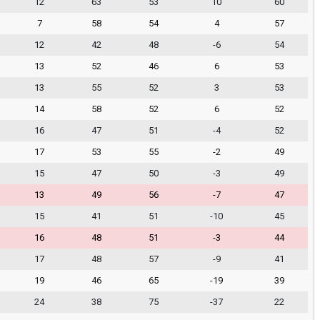
12
63
53
10
60
7
58
54
4
57
12
42
48
-6
54
13
52
46
6
53
13
55
52
3
53
14
58
52
6
52
16
47
51
-4
52
17
53
55
-2
49
15
47
50
-3
49
13
49
56
-7
47
15
41
51
-10
45
16
48
51
-3
44
17
48
57
-9
41
19
46
65
-19
39
24
38
75
-37
22