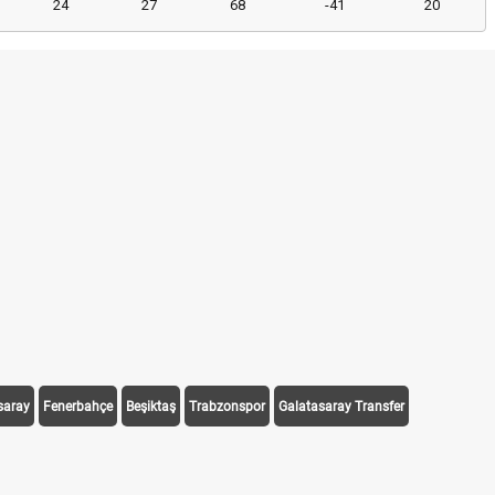
24
27
68
-41
20
saray
Fenerbahçe
Beşiktaş
Trabzonspor
Galatasaray Transfer