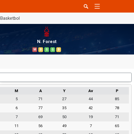
Basketbol
N. Forest
M
B
G
G
B
Dış Saha
M
A
Y
Av
P
5
71
27
44
85
6
77
35
42
78
7
69
50
19
71
11
56
49
7
65