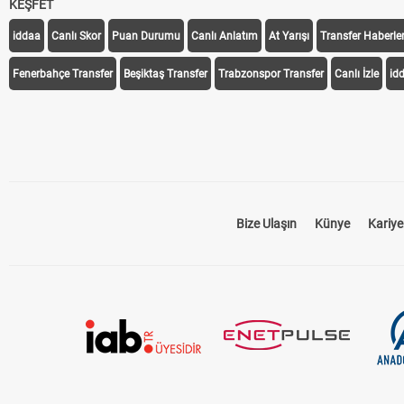
KEŞFET
iddaa
Canlı Skor
Puan Durumu
Canlı Anlatım
At Yarışı
Transfer Haberler
Fenerbahçe Transfer
Beşiktaş Transfer
Trabzonspor Transfer
Canlı İzle
id
Bize Ulaşın
Künye
Kariye