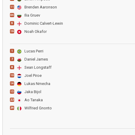
Brenden Aaronson
11
Ilia Gruev
44
Dominic Calvert-Lewin
9
Noah Okafor
19
Lucas Perri
1
Daniel James
7
Sean Longstaff
8
Joel Piroe
10
Lukas Nmecha
14
Jaka Bijol
15
Ao Tanaka
22
Wilfried Gnonto
29