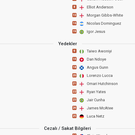
Elliot Anderson
8
Morgan Gibbs-White
10
Nicolas Dominguez
16
Igor Jesus
19
Yedekler
Taiwo Awoniyi
9
Dan Ndoye
14
Angus Gunn
18
Lorenzo Lucca
20
Omari Hutchinson
21
Ryan Yates
22
Jair Cunha
23
James McAtee
24
Luca Netz
25
Cezalı / Sakat Bilgileri