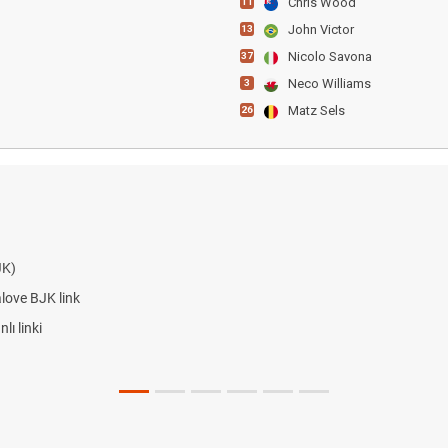
Chris Wood
11
John Victor
13
Nicolo Savona
37
Neco Williams
3
Matz Sels
26
JK)
alove BJK link
ı linki