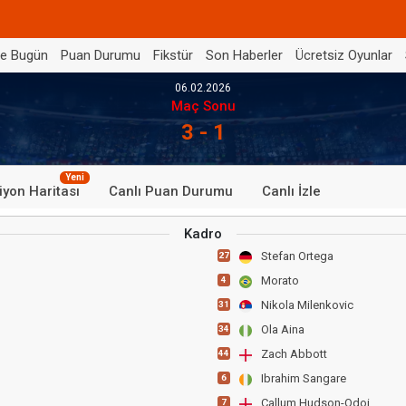
de Bugün
Puan Durumu
Fikstür
Son Haberler
Ücretsiz Oyunlar
06.02.2026
Maç Sonu
3 - 1
Yeni
iyon Haritası
Canlı Puan Durumu
Canlı İzle
Kadro
Stefan Ortega
27
Morato
4
Nikola Milenkovic
31
Ola Aina
34
Zach Abbott
44
Ibrahim Sangare
6
Callum Hudson-Odoi
7