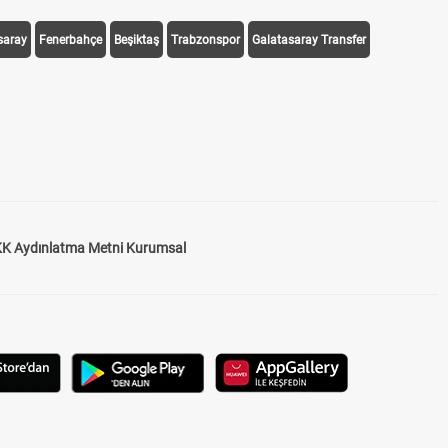
saray
Fenerbahçe
Beşiktaş
Trabzonspor
Galatasaray Transfer
K Aydınlatma Metni Kurumsal