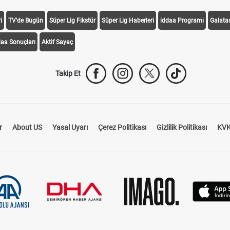
i
TV'de Bugün
Süper Lig Fikstür
Süper Lig Haberleri
iddaa Programı
Galata
daa Sonuçları
Aktif Sayaç
Takip Et
r
About US
Yasal Uyarı
Çerez Politikası
Gizlilik Politikası
KVK