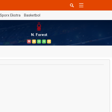
Sporx Ekstra
Basketbol
N. Forest
M
B
G
G
B