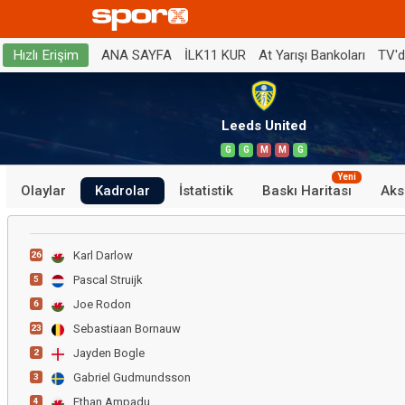
ANA SAYFA
İLK11 KUR
At Yarışı Bankoları
TV'
Hızlı Erişim
Leeds United
G
G
M
M
G
Yeni
Olaylar
Kadrolar
İstatistik
Baskı Haritası
Aks
Karl Darlow
26
Pascal Struijk
5
Joe Rodon
6
Sebastiaan Bornauw
23
Jayden Bogle
2
Gabriel Gudmundsson
3
Ethan Ampadu
4