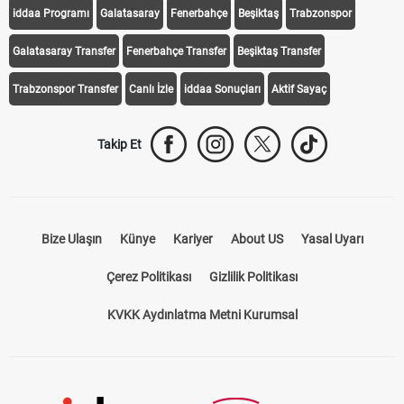
iddaa Programı
Galatasaray
Fenerbahçe
Beşiktaş
Trabzonspor
Galatasaray Transfer
Fenerbahçe Transfer
Beşiktaş Transfer
Trabzonspor Transfer
Canlı İzle
iddaa Sonuçları
Aktif Sayaç
Takip Et
Bize Ulaşın
Künye
Kariyer
About US
Yasal Uyarı
Çerez Politikası
Gizlilik Politikası
KVKK Aydınlatma Metni Kurumsal