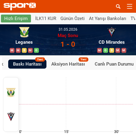
İLK11 KUR
Günün Özeti
At Yarışı Bankoları
TV
Hızlı Erişim
31.05.2026
Maç Sonu
Leganes
CD Mirandes
1 - 0
M
M
B
M
G
M
G
B
M
M
Yeni
Yeni
ik
Baskı Haritası
Aksiyon Haritası
Canlı Puan Durumu
0'
15'
30'