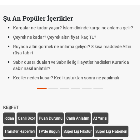
Şu An Popüler İçerikler
Kargalar ne kadar yaşar? İslam dininde karga ne anlama gelir?
Çeyrek ne kadar? Çeyrek altın fiyatı kaç TL?
Rüyada altın görmek ne anlama geliyor? 8 kısa maddede Altın
rüya tabiri
Sabır duası, duaları ve Sabır ile ilgili ayetler hadisler! Kuran'da
sabır nasıl anlatılır?
Kediler neden kusar? Kedi kustuktan sonra ne yapılmalı
KEŞFET
iddaa
Canlı Skor
Puan Durumu
Canlı Anlatım
At Yarışı
Transfer Haberleri
TV'de Bugün
Süper Lig Fikstür
Süper Lig Haberleri