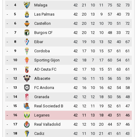
-
Malaga
42
21
10
11
75
52
73
4
-
Las Palmas
42
20
13
9
57
40
73
5
-
Castellon
42
20
12
10
70
51
72
6
-
Burgos CF
42
20
12
10
48
33
72
7
-
Eibar
42
19
10
13
52
40
67
8
-
Cordoba
42
17
10
15
57
61
61
9
-
Sporting Gijon
42
18
7
17
60
54
61
10
-
AD Ceuta FC
42
17
10
15
51
63
61
11
-
Albacete
42
16
11
15
56
55
59
12
-
FC Andorra
42
16
10
16
62
54
58
13
-
Granada
42
12
12
18
50
56
48
14
-
Real Sociedad B
42
12
11
19
52
61
47
15
-
Leganes
42
11
13
18
43
51
46
16
-
Real Valladolid
42
12
10
20
44
57
46
17
-
Cadiz
42
11
10
21
41
61
43
18