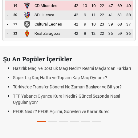
-
CD Mirandes
42
10
10
22
47
69
40
19
-
SD Huesca
42
9
11
22
41
63
38
20
-
Cultural Leones
42
9
10
23
39
68
37
21
-
Real Zaragoza
42
8
12
22
35
59
36
22
Şu An Popüler İçerikler
Hazırlık Maçı ve Dostluk Maçı Nedir? Resmî Maçlardan Farkları
Süper Lig Kaç Hafta ve Toplam Kaç Maç Oynanır?
Türkiye'de Transfer Dönemi Ne Zaman Başlıyor ve Bitiyor?
TFF Yabancı Oyuncu Kuralı Nedir? Güncel Sezonda Nasıl
Uygulanıyor?
PFDK Nedir? PFDK Açılımı, Görevleri ve Karar Süreci