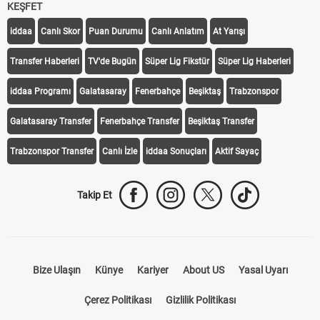
KEŞFET
iddaa
Canlı Skor
Puan Durumu
Canlı Anlatım
At Yarışı
Transfer Haberleri
TV'de Bugün
Süper Lig Fikstür
Süper Lig Haberleri
iddaa Programı
Galatasaray
Fenerbahçe
Beşiktaş
Trabzonspor
Galatasaray Transfer
Fenerbahçe Transfer
Beşiktaş Transfer
Trabzonspor Transfer
Canlı İzle
iddaa Sonuçları
Aktif Sayaç
Takip Et
Bize Ulaşın
Künye
Kariyer
About US
Yasal Uyarı
Çerez Politikası
Gizlilik Politikası