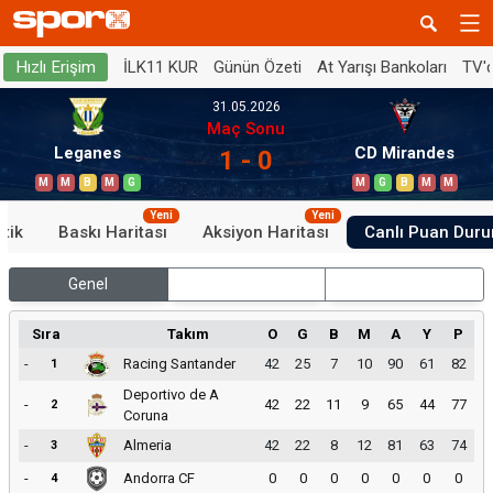
İLK11 KUR
Günün Özeti
At Yarışı Bankoları
TV'
Hızlı Erişim
31.05.2026
Maç Sonu
Leganes
CD Mirandes
1 - 0
M
M
B
M
G
M
G
B
M
M
Yeni
Yeni
stik
Baskı Haritası
Aksiyon Haritası
Canlı Puan Dur
Genel
İç Saha
Dış Saha
Sıra
Takım
O
G
B
M
A
Y
P
-
Racing Santander
42
25
7
10
90
61
82
1
Deportivo de A
-
42
22
11
9
65
44
77
2
Coruna
-
Almeria
42
22
8
12
81
63
74
3
-
Andorra CF
0
0
0
0
0
0
0
4