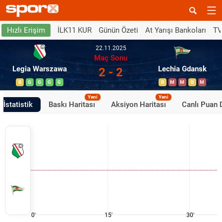
İLK11 KUR
Günün Özeti
At Yarışı Bankoları
TV
Hızlı Erişim
22.11.2025
Maç Sonu
Legia Warszawa
Lechia Gdansk
2 - 2
B
G
G
G
G
B
M
M
B
M
Yeni
Yeni
İstatistik
Baskı Haritası
Aksiyon Haritası
Canlı Puan
0'
15'
30'