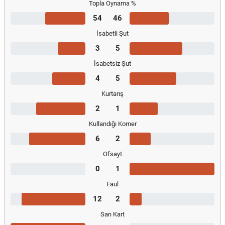
Topla Oynama %
54
46
İsabetli Şut
3
5
İsabetsiz Şut
4
5
Kurtarış
2
1
Kullandığı Korner
6
2
Ofsayt
0
1
Faul
12
2
Sarı Kart