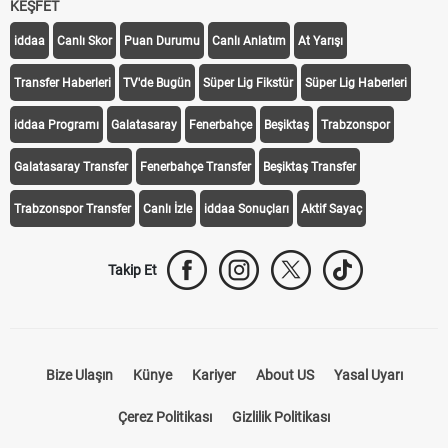
KEŞFET
iddaa
Canlı Skor
Puan Durumu
Canlı Anlatım
At Yarışı
Transfer Haberleri
TV'de Bugün
Süper Lig Fikstür
Süper Lig Haberleri
iddaa Programı
Galatasaray
Fenerbahçe
Beşiktaş
Trabzonspor
Galatasaray Transfer
Fenerbahçe Transfer
Beşiktaş Transfer
Trabzonspor Transfer
Canlı İzle
iddaa Sonuçları
Aktif Sayaç
Takip Et
Bize Ulaşın
Künye
Kariyer
About US
Yasal Uyarı
Çerez Politikası
Gizlilik Politikası