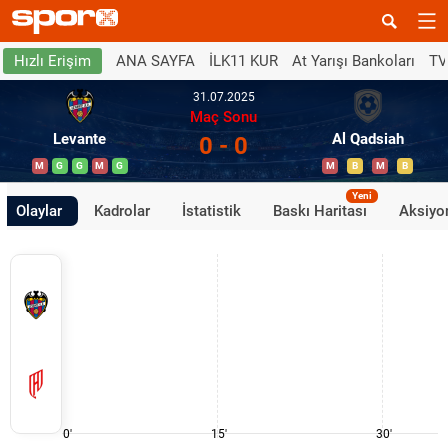
ANA SAYFA
İLK11 KUR
At Yarışı Bankoları
TV
Hızlı Erişim
31.07.2025
Maç Sonu
Levante
Al Qadsiah
0 - 0
M
G
G
M
G
M
B
M
B
Yeni
Olaylar
Kadrolar
İstatistik
Baskı Haritası
Aksiyon
0'
15'
30'