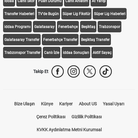
iddaa
Canlı Skor
Puan Durumu
Canlı Anlatım
At Yarışı
Transfer Haberleri
TV'de Bugün
Süper Lig Fikstür
Süper Lig Haberleri
iddaa Programı
Galatasaray
Fenerbahçe
Beşiktaş
Trabzonspor
Galatasaray Transfer
Fenerbahçe Transfer
Beşiktaş Transfer
Trabzonspor Transfer
Canlı İzle
iddaa Sonuçları
Aktif Sayaç
Takip Et
Bize Ulaşın
Künye
Kariyer
About US
Yasal Uyarı
Çerez Politikası
Gizlilik Politikası
KVKK Aydınlatma Metni Kurumsal