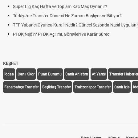
Süper Lig Kaç Hafta ve Toplam Kaç Maç Oynanır?
Türkiye'de Transfer Dönemi Ne Zaman Başlıyor ve Bitiyor?
TFF Yabancı Oyuncu Kuralı Nedir? Güncel Sezonda Nasıl Uygulanı
PFDK Nedir? PFDK Açılımı, Görevleri ve Karar Süreci
KEŞFET
iddaa
Canlı Skor
Puan Durumu
Canlı Anlatım
At Yarışı
Transfer Haberler
Fenerbahçe Transfer
Beşiktaş Transfer
Trabzonspor Transfer
Canlı İzle
id