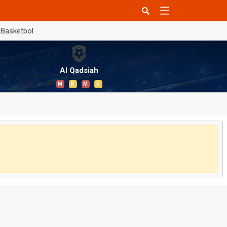
Basketbol
Al Qadsiah
M
B
M
B