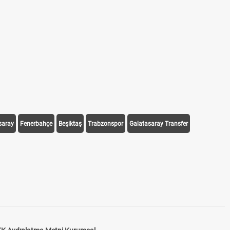
saray
Fenerbahçe
Beşiktaş
Trabzonspor
Galatasaray Transfer