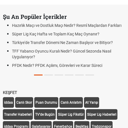
Şu An Popüler İçerikler
Hazırlık Maçı ve Dostluk Maçı Nedir? Resmî Maçlardan Farkları
Süper Lig Kaç Hafta ve Toplam Kaç Maç Oynanır?
Türkiye'de Transfer Dönemi Ne Zaman Başlıyor ve Bitiyor?
TFF Yabancı Oyuncu Kuralı Nedir? Güncel Sezonda Nasıl
Uygulanıyor?
PFDK Nedir? PFDK Açılımı, Görevleri ve Karar Süreci
KEŞFET
iddaa
Canlı Skor
Puan Durumu
Canlı Anlatım
At Yarışı
Transfer Haberleri
TV'de Bugün
Süper Lig Fikstür
Süper Lig Haberleri
iddaa Programı
Galatasaray
Fenerbahçe
Beşiktaş
Trabzonspor