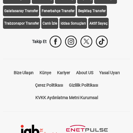
Galatasaray Transfer
Fenerbahçe Transfer
Beşiktaş Transfer
Trabzonspor Transfer
Canlı İzle
iddaa Sonuçları
Aktif Sayaç
Takip Et
Bize Ulaşın
Künye
Kariyer
About US
Yasal Uyarı
Çerez Politikası
Gizlilik Politikası
KVKK Aydınlatma Metni Kurumsal