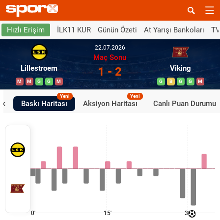
İLK11 KUR
Günün Özeti
At Yarışı Bankoları
TV
Hızlı Erişim
22.07.2026
Maç Sonu
Lillestroem
Viking
1 - 2
M
M
G
G
M
G
B
G
G
M
Yeni
Yeni
ik
Baskı Haritası
Aksiyon Haritası
Canlı Puan Durumu
0'
15'
30'