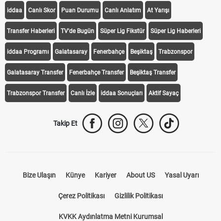
iddaa
Canlı Skor
Puan Durumu
Canlı Anlatım
At Yarışı
Transfer Haberleri
TV'de Bugün
Süper Lig Fikstür
Süper Lig Haberleri
iddaa Programı
Galatasaray
Fenerbahçe
Beşiktaş
Trabzonspor
Galatasaray Transfer
Fenerbahçe Transfer
Beşiktaş Transfer
Trabzonspor Transfer
Canlı İzle
iddaa Sonuçları
Aktif Sayaç
Takip Et
Bize Ulaşın
Künye
Kariyer
About US
Yasal Uyarı
Çerez Politikası
Gizlilik Politikası
KVKK Aydınlatma Metni Kurumsal