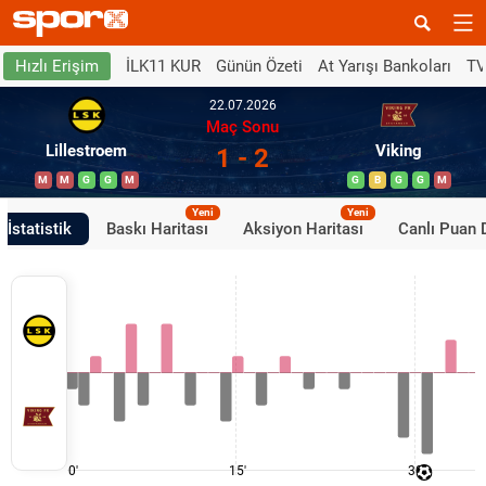
İLK11 KUR
Günün Özeti
At Yarışı Bankoları
TV
Hızlı Erişim
22.07.2026
Maç Sonu
Lillestroem
Viking
1 - 2
M
M
G
G
M
G
B
G
G
M
Yeni
Yeni
İstatistik
Baskı Haritası
Aksiyon Haritası
Canlı Puan
0'
15'
30'