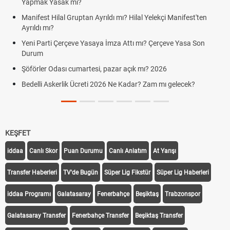
Yapmak Yasak mı?
Manifest Hilal Gruptan Ayrıldı mı? Hilal Yelekçi Manifest'ten
Ayrıldı mı?
Yeni Parti Çerçeve Yasaya İmza Attı mı? Çerçeve Yasa Son
Durum
Şöförler Odası cumartesi, pazar açık mı? 2026
Bedelli Askerlik Ücreti 2026 Ne Kadar? Zam mı gelecek?
KEŞFET
iddaa
Canlı Skor
Puan Durumu
Canlı Anlatım
At Yarışı
Transfer Haberleri
TV'de Bugün
Süper Lig Fikstür
Süper Lig Haberleri
iddaa Programı
Galatasaray
Fenerbahçe
Beşiktaş
Trabzonspor
Galatasaray Transfer
Fenerbahçe Transfer
Beşiktaş Transfer