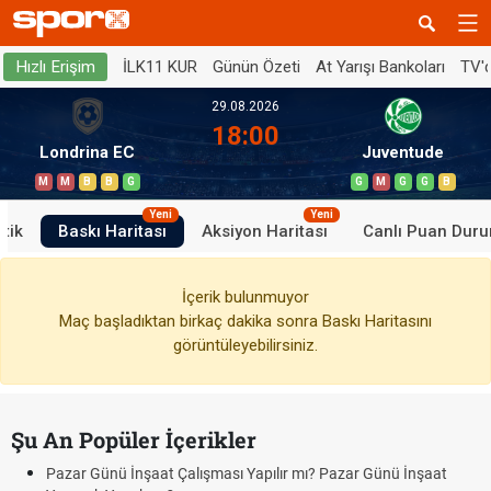
İLK11 KUR
Günün Özeti
At Yarışı Bankoları
TV'
Hızlı Erişim
29.08.2026
18:00
Londrina EC
Juventude
M
M
B
B
G
G
M
G
G
B
Yeni
Yeni
stik
Baskı Haritası
Aksiyon Haritası
Canlı Puan Dur
İçerik bulunmuyor
Maç başladıktan birkaç dakika sonra Baskı Haritasını
görüntüleyebilirsiniz.
Şu An Popüler İçerikler
Pazar Günü İnşaat Çalışması Yapılır mı? Pazar Günü İnşaat