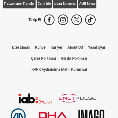
Trabzonspor Transfer
Canlı İzle
iddaa Sonuçları
Aktif Sayaç
Takip Et
Bize Ulaşın
Künye
Kariyer
About US
Yasal Uyarı
Çerez Politikası
Gizlilik Politikası
KVKK Aydınlatma Metni Kurumsal