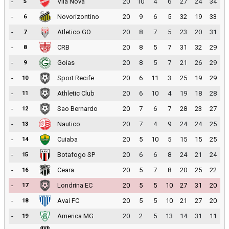
-
Vila Nova
20
10
4
6
27
24
34
5
-
Novorizontino
20
9
6
5
32
19
33
6
-
Atletico GO
20
8
7
5
23
20
31
7
-
CRB
20
8
5
7
31
32
29
8
-
Goias
20
8
5
7
21
26
29
9
-
Sport Recife
20
6
11
3
25
19
29
10
-
Athletic Club
20
6
10
4
19
18
28
11
-
Sao Bernardo
20
7
6
7
28
23
27
12
-
Nautico
20
7
4
9
24
24
25
13
-
Cuiaba
20
5
10
5
15
15
25
14
-
Botafogo SP
20
6
6
8
24
21
24
15
-
Ceara
20
5
7
8
20
25
22
16
-
Londrina EC
20
5
5
10
27
31
20
17
-
Avai FC
20
5
5
10
21
27
20
18
-
America MG
20
2
5
13
14
31
11
19