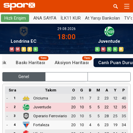
ANA SAYFA
İLK11 KUR
At Yarışı Bankoları
TV'
Hızlı Erişim
29.08.2026
18:00
Londrina EC
Juventude
M
M
B
B
G
G
M
G
G
B
Yeni
Yeni
stik
Baskı Haritası
Aksiyon Haritası
Canlı Puan Dur
Genel
İç Saha
Dış Saha
Sıra
Takım
O
G
B
M
A
Y
P
-
Criciuma
20
11
7
2
23
12
40
1
-
Juventude
20
10
5
5
22
12
35
2
-
Operario Ferroviario
20
10
5
5
28
25
35
3
-
Fortaleza
20
10
4
6
23
19
34
4