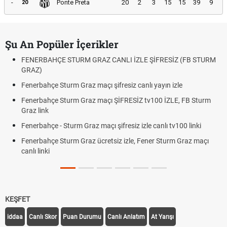
-
Ponte Preta
20
2
3
15
15
39
9
20
Şu An Popüler İçerikler
FENERBAHÇE STURM GRAZ CANLI İZLE ŞİFRESİZ (FB STURM
GRAZ)
Fenerbahçe Sturm Graz maçı şifresiz canlı yayın izle
Fenerbahçe Sturm Graz maçı ŞİFRESİZ tv100 İZLE, FB Sturm
Graz link
Fenerbahçe - Sturm Graz maçı şifresiz izle canlı tv100 linki
Fenerbahçe Sturm Graz ücretsiz izle, Fener Sturm Graz maçı
canlı linki
KEŞFET
iddaa
Canlı Skor
Puan Durumu
Canlı Anlatım
At Yarışı