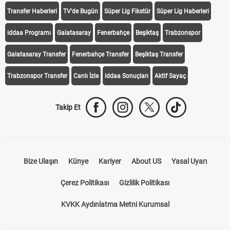
Transfer Haberleri
TV'de Bugün
Süper Lig Fikstür
Süper Lig Haberleri
iddaa Programı
Galatasaray
Fenerbahçe
Beşiktaş
Trabzonspor
Galatasaray Transfer
Fenerbahçe Transfer
Beşiktaş Transfer
Trabzonspor Transfer
Canlı İzle
iddaa Sonuçları
Aktif Sayaç
Takip Et
Bize Ulaşın
Künye
Kariyer
About US
Yasal Uyarı
Çerez Politikası
Gizlilik Politikası
KVKK Aydınlatma Metni Kurumsal