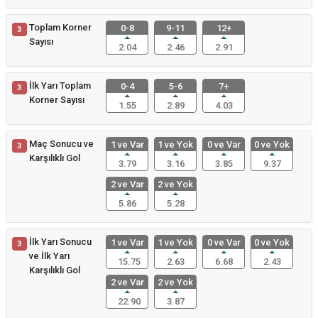
Toplam Korner
0-8
9-11
12+
3
Sayısı
2.04
2.46
2.91
İlk Yarı Toplam
0-4
5-6
7+
3
Korner Sayısı
1.55
2.89
4.03
Maç Sonucu ve
1 ve Var
1 ve Yok
0 ve Var
0 ve Yok
3
Karşılıklı Gol
3.79
3.16
3.85
9.37
2 ve Var
2 ve Yok
5.86
5.28
İlk Yarı Sonucu
1 ve Var
1 ve Yok
0 ve Var
0 ve Yok
3
ve İlk Yarı
15.75
2.63
6.68
2.43
Karşılıklı Gol
2 ve Var
2 ve Yok
22.90
3.87