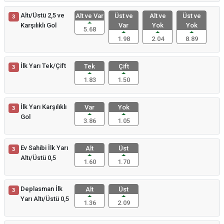
Altı/Üstü 2,5 ve
Alt ve Var
Üst ve
Alt ve
Üst ve
3
Karşılıklı Gol
Var
Yok
Yok
5.68
1.98
2.04
8.89
İlk Yarı Tek/Çift
Tek
Çift
3
1.83
1.50
İlk Yarı Karşılıklı
Var
Yok
3
Gol
3.86
1.05
Ev Sahibi İlk Yarı
Alt
Üst
3
Altı/Üstü 0,5
1.60
1.70
Deplasman İlk
Alt
Üst
3
Yarı Altı/Üstü 0,5
1.36
2.09