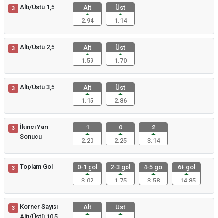
Altı/Üstü 1,5
Alt
Üst
3
2.94
1.14
Altı/Üstü 2,5
Alt
Üst
3
1.59
1.70
Altı/Üstü 3,5
Alt
Üst
3
1.15
2.86
İkinci Yarı
1
0
2
3
Sonucu
2.20
2.25
3.14
Toplam Gol
0-1 gol
2-3 gol
4-5 gol
6+ gol
3
3.02
1.75
3.58
14.85
Korner Sayısı
Alt
Üst
3
Altı/Üstü 10,5