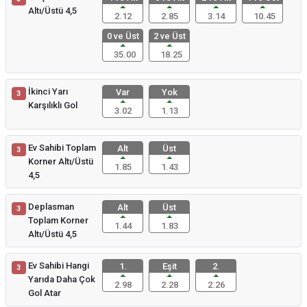
Altı/Üstü 4,5
2.12
2.85
3.14
10.45
0 ve Üst
2 ve Üst
35.00
18.25
İkinci Yarı
Var
Yok
3
Karşılıklı Gol
3.02
1.13
Ev Sahibi Toplam
Alt
Üst
3
Korner Altı/Üstü
1.85
1.43
4,5
Deplasman
Alt
Üst
3
Toplam Korner
1.44
1.83
Altı/Üstü 4,5
Ev Sahibi Hangi
1.
Eşit
2.
3
Yarıda Daha Çok
2.98
2.28
2.26
Gol Atar