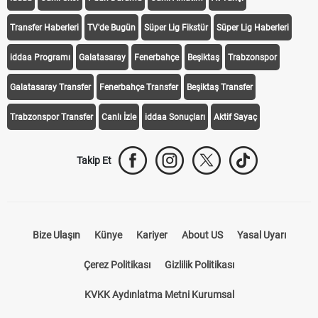
iddaa
Canlı Skor
Puan Durumu
Canlı Anlatım
At Yarışı
Transfer Haberleri
TV'de Bugün
Süper Lig Fikstür
Süper Lig Haberleri
iddaa Programı
Galatasaray
Fenerbahçe
Beşiktaş
Trabzonspor
Galatasaray Transfer
Fenerbahçe Transfer
Beşiktaş Transfer
Trabzonspor Transfer
Canlı İzle
iddaa Sonuçları
Aktif Sayaç
Takip Et
Bize Ulaşın
Künye
Kariyer
About US
Yasal Uyarı
Çerez Politikası
Gizlilik Politikası
KVKK Aydınlatma Metni Kurumsal