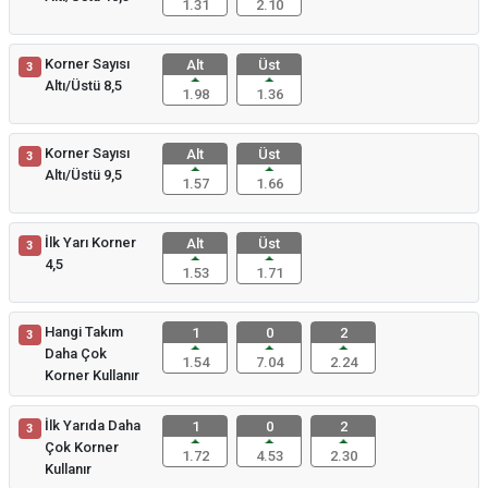
1.31
2.10
Korner Sayısı
Alt
Üst
3
Altı/Üstü 8,5
1.98
1.36
Korner Sayısı
Alt
Üst
3
Altı/Üstü 9,5
1.57
1.66
İlk Yarı Korner
Alt
Üst
3
4,5
1.53
1.71
Hangi Takım
1
0
2
3
Daha Çok
1.54
7.04
2.24
Korner Kullanır
İlk Yarıda Daha
1
0
2
3
Çok Korner
1.72
4.53
2.30
Kullanır