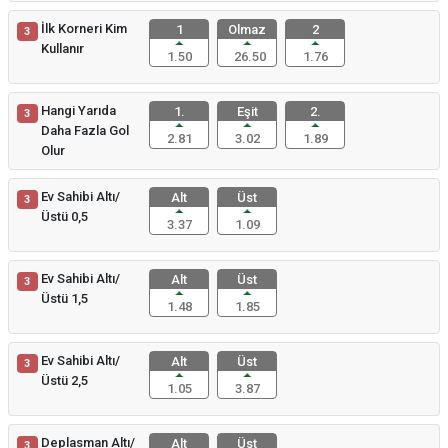
İlk Korneri Kim
1
Olmaz
2
3
Kullanır
1.50
26.50
1.76
Hangi Yarıda
1.
Eşit
2.
3
Daha Fazla Gol
2.81
3.02
1.89
Olur
Ev Sahibi Altı/
Alt
Üst
3
Üstü 0,5
3.37
1.09
Ev Sahibi Altı/
Alt
Üst
3
Üstü 1,5
1.48
1.85
Ev Sahibi Altı/
Alt
Üst
3
Üstü 2,5
1.05
3.87
Deplasman Altı/
Alt
Üst
3