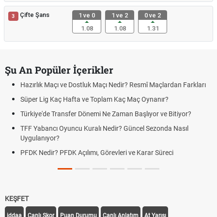
Çifte Şans
1 ve 0
1 ve 2
0 ve 2
3
1.08
1.08
1.31
Şu An Popüler İçerikler
mî Maçlardan Farkları
Puan Durumunda AG, OM ve Diğer Kısaltmal
 Oynanır?
Skor Ne Demek? Sporda Skor ve Sonuç Kavr
lıyor ve Bitiyor?
Futbol Nasıl Oynanır? Temel Futbol Kuralları
l Sezonda Nasıl
Deplasman Golü Kuralı Nedir? Hangi Organ
Uygulanıyor?
arar Süreci
DGS Sonuçları Ne Zaman Açıklanacak 202
Tarihini Duyurdu
KEŞFET