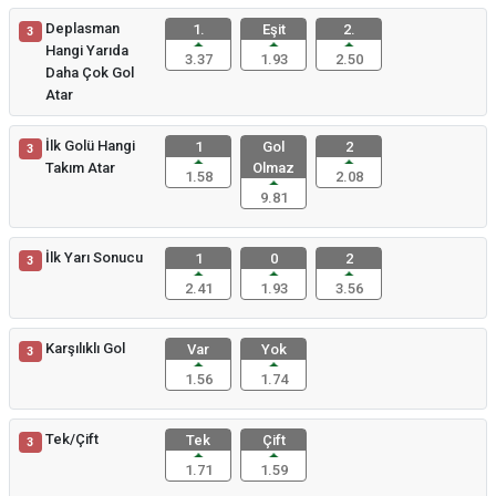
Deplasman
1.
Eşit
2.
3
Hangi Yarıda
3.37
1.93
2.50
Daha Çok Gol
Atar
İlk Golü Hangi
1
Gol
2
3
Takım Atar
Olmaz
1.58
2.08
9.81
İlk Yarı Sonucu
1
0
2
3
2.41
1.93
3.56
Karşılıklı Gol
Var
Yok
3
1.56
1.74
Tek/Çift
Tek
Çift
3
1.71
1.59