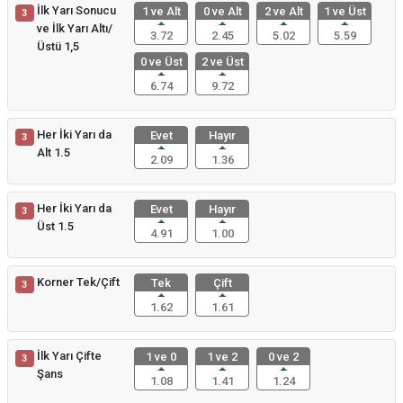
İlk Yarı Sonucu
1 ve Alt
0 ve Alt
2 ve Alt
1 ve Üst
3
ve İlk Yarı Altı/
3.72
2.45
5.02
5.59
Üstü 1,5
0 ve Üst
2 ve Üst
6.74
9.72
Her İki Yarı da
Evet
Hayır
3
Alt 1.5
2.09
1.36
Her İki Yarı da
Evet
Hayır
3
Üst 1.5
4.91
1.00
Korner Tek/Çift
Tek
Çift
3
1.62
1.61
İlk Yarı Çifte
1 ve 0
1 ve 2
0 ve 2
3
Şans
1.08
1.41
1.24