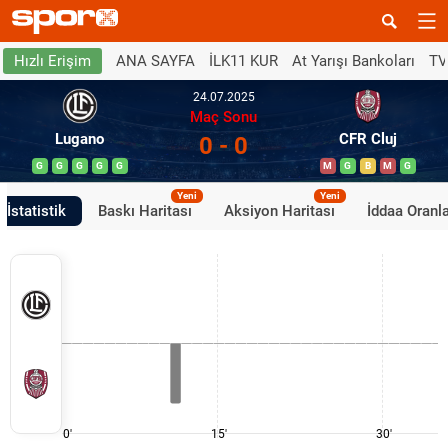
ANA SAYFA
İLK11 KUR
At Yarışı Bankoları
TV
Hızlı Erişim
24.07.2025
Maç Sonu
Lugano
CFR Cluj
0 - 0
G
G
G
G
G
M
G
B
M
G
Yeni
Yeni
İstatistik
Baskı Haritası
Aksiyon Haritası
İddaa Oranla
0'
15'
30'