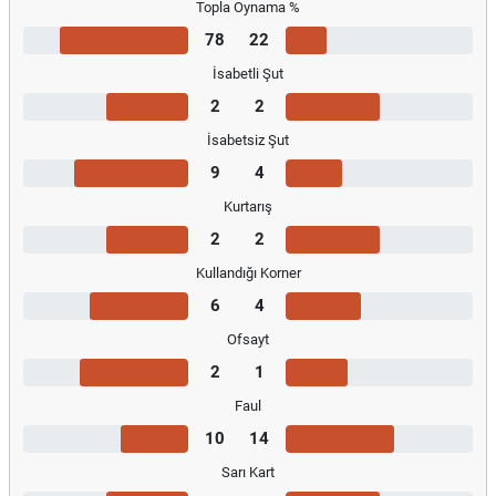
Topla Oynama %
78
22
İsabetli Şut
2
2
İsabetsiz Şut
9
4
Kurtarış
2
2
Kullandığı Korner
6
4
Ofsayt
2
1
Faul
10
14
Sarı Kart