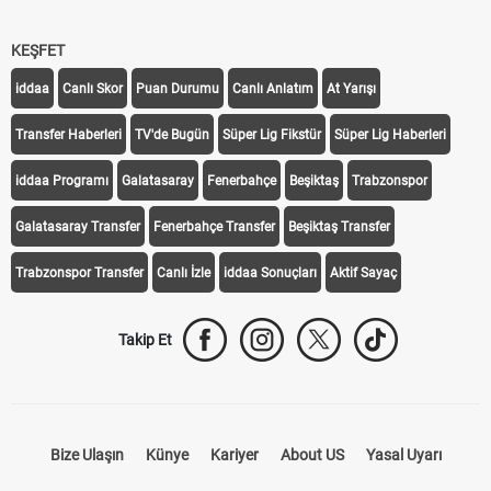
KEŞFET
iddaa
Canlı Skor
Puan Durumu
Canlı Anlatım
At Yarışı
Transfer Haberleri
TV'de Bugün
Süper Lig Fikstür
Süper Lig Haberleri
iddaa Programı
Galatasaray
Fenerbahçe
Beşiktaş
Trabzonspor
Galatasaray Transfer
Fenerbahçe Transfer
Beşiktaş Transfer
Trabzonspor Transfer
Canlı İzle
iddaa Sonuçları
Aktif Sayaç
Takip Et
Bize Ulaşın
Künye
Kariyer
About US
Yasal Uyarı